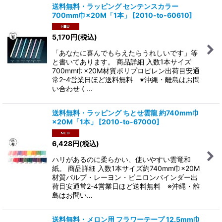
送料無料・ラッピング センテンスカラー
700mm巾×20M「1本」
[
2010-to-60610
]
5,170
円
(税込)
「あなたに喜んでもらえたらうれしいです」等
と書いてあります。 商品詳細 入数1本サイズ
700mm巾×20M材質ポリプロピレン出荷目安通
常2-4営業日ほど送料無料 ※沖縄・離島はお問
い合わせく…
送料無料・ラッピング ちとせ雲龍 約740mm巾
×20M「1本」
[
2010-to-67000
]
6,428
円
(税込)
ハリがあるのに柔らかい、使いやすい雲竜和
紙。 商品詳細 入数1本サイズ約740mm巾×20M
材質パルプ・レーヨン・ビニロンバインダー出
荷目安通常2-4営業日ほど送料無料 ※沖縄・離
島はお問い…
送料無料・メロン用 フラワーテープ 12.5mm巾