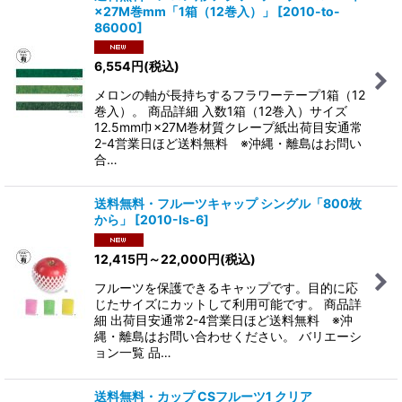
×27M巻mm「1箱（12巻入）」
[
2010-to-
86000
]
6,554
円
(税込)
メロンの軸が長持ちするフラワーテープ1箱（12
巻入）。 商品詳細 入数1箱（12巻入）サイズ
12.5mm巾×27M巻材質クレープ紙出荷目安通常
2-4営業日ほど送料無料 ※沖縄・離島はお問い
合…
送料無料・フルーツキャップ シングル「800枚
から」
[
2010-ls-6
]
12,415
円
～22,000
円
(税込)
フルーツを保護できるキャップです。目的に応
じたサイズにカットして利用可能です。 商品詳
細 出荷目安通常2-4営業日ほど送料無料 ※沖
縄・離島はお問い合わせください。 バリエーシ
ョン一覧 品…
送料無料・カップ CSフルーツ1 クリア