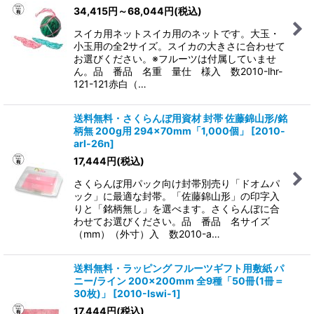
34,415
円
～68,044
円
(税込)
スイカ用ネットスイカ用のネットです。大玉・
小玉用の全2サイズ。スイカの大きさに合わせて
お選びください。※フルーツは付属していませ
ん。品 番品 名重 量仕 様入 数2010-lhr-
121-121赤白（…
送料無料・さくらんぼ用資材 封帯 佐藤錦山形/銘
柄無 200g用 294×70mm「1,000個」
[
2010-
arl-26n
]
17,444
円
(税込)
さくらんぼ用パック向け封帯別売り「ドオムパ
ック」に最適な封帯。「佐藤錦山形」の印字入
りと「銘柄無し」を選べます。さくらんぼに合
わせてお選びください。品 番品 名サイズ
（mm）（外寸）入 数2010-a…
送料無料・ラッピング フルーツギフト用敷紙 パ
ニー/ライン 200×200mm 全9種「50冊(1冊＝
30枚)」
[
2010-lswi-1
]
17,444
円
(税込)