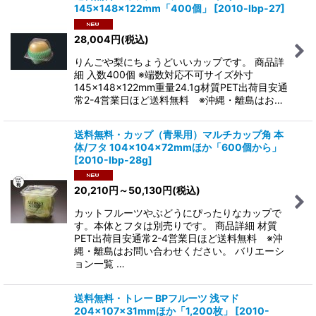
145×148×122mm「400個」
[
2010-lbp-27
]
28,004
円
(税込)
りんごや梨にちょうどいいカップです。 商品詳
細 入数400個 ※端数対応不可サイズ外寸
145×148×122mm重量24.1g材質PET出荷目安通
常2-4営業日ほど送料無料 ※沖縄・離島はお…
送料無料・カップ（青果用）マルチカップ角 本
体/フタ 104×104×72mmほか「600個から」
[
2010-lbp-28g
]
20,210
円
～50,130
円
(税込)
カットフルーツやぶどうにぴったりなカップで
す。本体とフタは別売りです。 商品詳細 材質
PET出荷目安通常2-4営業日ほど送料無料 ※沖
縄・離島はお問い合わせください。 バリエーシ
ョン一覧 …
送料無料・トレー BPフルーツ 浅マド
204×107×31mmほか「1,200枚」
[
2010-