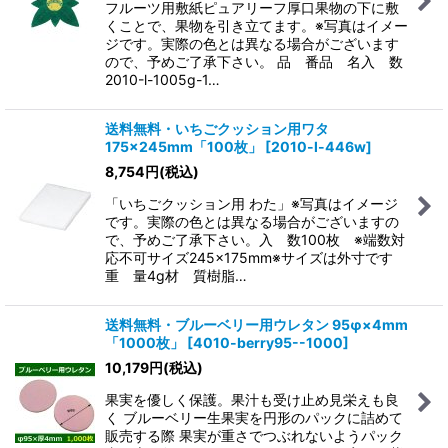
フルーツ用敷紙ピュアリーフ厚口果物の下に敷
くことで、果物を引き立てます。※写真はイメー
ジです。実際の色とは異なる場合がございます
ので、予めご了承下さい。 品 番品 名入 数
2010-l-1005g-1…
送料無料・いちごクッション用ワタ
175×245mm「100枚」
[
2010-l-446w
]
8,754
円
(税込)
「いちごクッション用 わた」※写真はイメージ
です。実際の色とは異なる場合がございますの
で、予めご了承下さい。入 数100枚 ※端数対
応不可サイズ245×175mm※サイズは外寸です
重 量4g材 質樹脂…
送料無料・ブルーベリー用ウレタン 95φ×4mm
「1000枚」
[
4010-berry95--1000
]
10,179
円
(税込)
果実を優しく保護。果汁も受け止め見栄えも良
く ブルーベリー生果実を円形のパックに詰めて
販売する際 果実が重さでつぶれないようパック