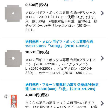
9,508
円
(税込)
メロン用ギフトボックス専用 台紙※デリシャス
メロン（2010-l-2111）にご使用いただけます。
入 数500枚 ※端数対応不可重 量19g仕 様
チップボール※デリシャスメロン（2010-l-
2111…
送料無料・メロン用ギフトボックス専用台紙
153×153×22「500枚」
[
2010-l-339d
]
10,215
円
(税込)
メロン用ギフトボックス専用 台紙※グランドメ
ロン（2010-l-2296）、ハイクラスメロン
L（2010-l-2200）、ピュアメロン（2010-l-
339）、カラーメロンL（2010-l-480）に…
送料無料・フルーツ用資材 のぼり 佐藤錦/全国共
通 600×1800(mm) 「1枚」
[
2010-arl-28s
]
4,400
円
(税込)
さくらんぼ用のぼり さくらんぼ用ののぼりで
す。 ひと目でさくらんぼをアピールでき、お店