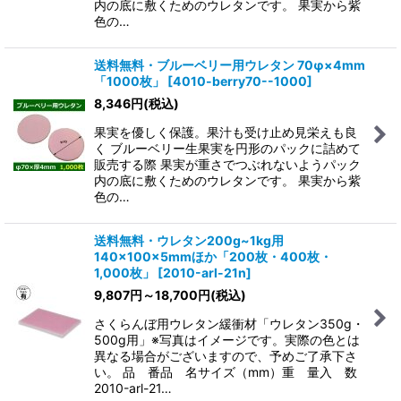
内の底に敷くためのウレタンです。 果実から紫
色の…
送料無料・ブルーベリー用ウレタン 70φ×4mm
「1000枚」
[
4010-berry70--1000
]
8,346
円
(税込)
果実を優しく保護。果汁も受け止め見栄えも良
く ブルーベリー生果実を円形のパックに詰めて
販売する際 果実が重さでつぶれないようパック
内の底に敷くためのウレタンです。 果実から紫
色の…
送料無料・ウレタン200g~1kg用
140×100×5mmほか「200枚・400枚・
1,000枚」
[
2010-arl-21n
]
9,807
円
～18,700
円
(税込)
さくらんぼ用ウレタン緩衝材「ウレタン350g・
500g用」※写真はイメージです。実際の色とは
異なる場合がございますので、予めご了承下さ
い。 品 番品 名サイズ（mm）重 量入 数
2010-arl-21…