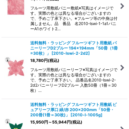
フルーツ用敷紙パニー敷紙※写真はイメージで
す。実際の色とは異なる場合がございますの
で、予めご了承下さい。※フルーツ等の中身は付
属しません。品 番品 名2010-lswi-1-1a1パニ
ーA1ホワイト2…
送料無料・ラッピング フルーツギフト用敷紙 パ
ニーリーフD2ブルー 194×194mm「50冊（1冊
=30枚）」
[
2010-lswi-2-2d2
]
18,780
円
(税込)
フルーツ用敷紙パニーリーフ※写真はイメージで
す。実際の色とは異なる場合がございますの
で、予めご了承下さい。 品番品名2010-lswi-2-
2d2パニーリーフD2ブルー 入数50冊（1冊＝30
枚）…
送料無料・ラッピング フルーツギフト用敷紙 ピ
ュアリーフ厚口 緑/赤 200×200mm「50冊・
200冊(1冊＝30枚)」
[
2010-l-1005g
]
15,950
円
～55,944
円
(税込)