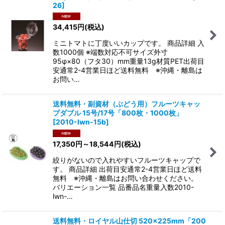
26
]
34,415
円
(税込)
ミニトマトに丁度いいカップです。 商品詳細 入
数1000個 ※端数対応不可サイズ外寸
95φ×80（フタ30）mm重量13g材質PET出荷目
安通常2-4営業日ほど送料無料 ※沖縄・離島は
お問い…
送料無料・副資材（ぶどう用）フルーツキャッ
プダブル 15号/17号「800枚・1000枚」
[
2010-lwn-15b
]
17,350
円
～18,544
円
(税込)
絞りがないので入れやすいフルーツキャップで
す。 商品詳細 出荷目安通常2-4営業日ほど送料
無料 ※沖縄・離島はお問い合わせください。
バリエーション一覧 品番品名重量入数2010-
lwn-…
送料無料・ロイヤル山仕切 520×225mm「200