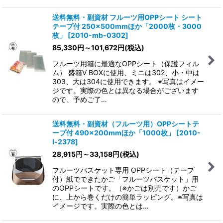
送料無料・副資材 フルーツ用OPPシート シート
テープ付 250×500mmほか「2000枚・3000
枚」
[
2010-mb-0302
]
85,330
円
～101,672
円
(税込)
フルーツ用箱に最適なOPPシート（保護フィル
ム） 盛箱V BOXに使用、ミニは302、小・中は
303、大は304に使用できます。 ※写真はイメー
ジです。実際の色とは異なる場合がございます
ので、予めご了…
送料無料・副資材（フルーツ用）OPPシートテ
ープ付 490×200mmほか「1000枚」
[
2010-
l-2378
]
28,915
円
～33,158
円
(税込)
フルーツバスケット専用 OPPシート（テープ
付）紙でできたかご「フルーツバスケット」用
のOPPシートです。（※かごは別売です）かご
に、上から巻くだけの簡単ラッピング。※写真は
イメージです。実際の色とは…