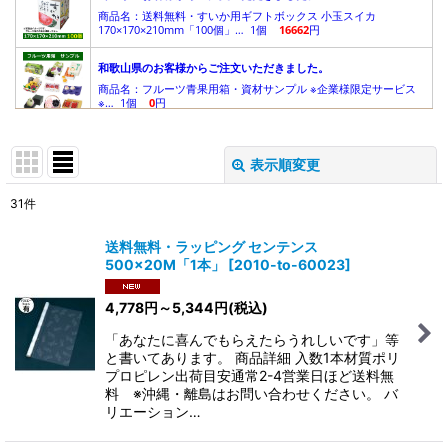
表示順変更
閉じる
31
件
表示数
:
送料無料・ラッピング センテンス
500×20M「1本」
[
2010-to-60023
]
在庫あり
4,778
円
～5,344
円
(税込)
並び順
:
「あなたに喜んでもらえたらうれしいです」等
と書いてあります。 商品詳細 入数1本材質ポリ
絞り込む
プロピレン出荷目安通常2-4営業日ほど送料無
料 ※沖縄・離島はお問い合わせください。 バ
リエーション…