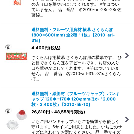
の入り口を華やかにしてくれます。 ※竿はつい
ていません。 品 番品 名2010-arl-28s-28s佐
藤錦…
送料無料・フルーツ用資材 横幕 さくらんぼ
1800×600(mm) 全2種「1枚」
[
2010-arl-
31s
]
4,400
円
(税込)
さくらんぼ用横幕 さくらんぼ用の横幕です。 ひ
と目でさくらんぼをアピールでき、お店の入り
口を華やかにしてくれます。 ※竿はついていま
せん。 品 番品 名2010-arl-31s-31sさくらん
ぼ…
送料無料・緩衝材（フルーツキャップ）パンキ
ャップ 120Φ~170Φ 120φmmほか「2,000
枚・2,400枚」
[
2010-lik-10
]
26,810
円
～48,558
円
(税込)
いちご用パンキャップいちごを衝撃から優しく
守ります。6サイズご用意しました。いちごのサ
イズに合わせてお選びください。 品 番サイズ