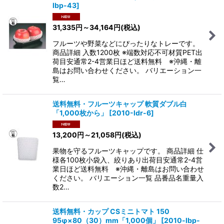
lbp-43
]
31,335
円
～34,164
円
(税込)
フルーツや野菜などにぴったりなトレーです。
商品詳細 入数1200枚 ※端数対応不可材質PET出
荷目安通常2-4営業日ほど送料無料 ※沖縄・離
島はお問い合わせください。 バリエーション一
覧…
送料無料・フルーツキャップ 軟質ダブル白
「1,000枚から」
[
2010-ldr-6
]
13,200
円
～21,058
円
(税込)
果物を守るフルーツキャップです。 商品詳細 仕
様各100枚小袋入、絞りあり出荷目安通常2-4営
業日ほど送料無料 ※沖縄・離島はお問い合わせ
ください。 バリエーション一覧 品番品名重量入
数2…
送料無料・カップ CSミニトマト 150
95φ×80（30）mm「1,000個」
[
2010-lbp-