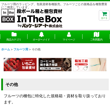
フルーツ用のラッビング、包装資材各種販売。フルーツごとの規格品を種類豊富
にご用意しています。
カート
商品カテゴリ
オーダーメイド
マイページ
ご利用案内
ホーム
>
フルーツ用
>
その他
その他
フルーツの梱包に特化した規格箱・資材を取り扱っており
ます。