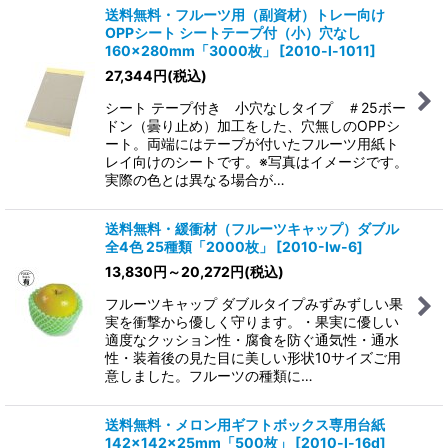
送料無料・フルーツ用（副資材）トレー向け
OPPシート シートテープ付（小）穴なし
160×280mm「3000枚」
[
2010-l-1011
]
27,344
円
(税込)
シート テープ付き 小穴なしタイプ ＃25ボー
ドン（曇り止め）加工をした、穴無しのOPPシ
ート。両端にはテープが付いたフルーツ用紙ト
レイ向けのシートです。※写真はイメージです。
実際の色とは異なる場合が…
送料無料・緩衝材（フルーツキャップ）ダブル
全4色 25種類「2000枚」
[
2010-lw-6
]
13,830
円
～20,272
円
(税込)
フルーツキャップ ダブルタイプみずみずしい果
実を衝撃から優しく守ります。・果実に優しい
適度なクッション性・腐食を防ぐ通気性・通水
性・装着後の見た目に美しい形状10サイズご用
意しました。フルーツの種類に…
送料無料・メロン用ギフトボックス専用台紙
142×142×25mm「500枚」
[
2010-l-16d
]