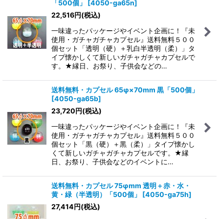
「500個」
[
4050-ga65n
]
22,516
円
(税込)
一味違ったパッケージやイベント企画に！『未
使用・ガチャガチャカプセル』送料無料５００
個セット「透明（硬）＋乳白半透明（柔）」タ
イプ懐かしくて新しいガチャガチャカプセルで
す。★縁日、お祭り、子供会などの…
送料無料・カプセル 65φ×70mm 黒「500個」
[
4050-ga65b
]
23,720
円
(税込)
一味違ったパッケージやイベント企画に！『未
使用・ガチャガチャカプセル』送料無料５００
個セット「黒（硬）＋黒（柔）」タイプ懐かし
くて新しいガチャガチャカプセルです。★縁
日、お祭り、子供会などのイベントに…
送料無料・カプセル 75φmm 透明＋赤・水・
黄・緑（半透明）「500個」
[
4050-ga75h
]
27,414
円
(税込)