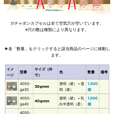
ガチャポンカプセルは全て空気穴が空いています。
※穴の数は種類により異なります。
★各「数量」をクリックすると該当商品のページに移動し
ます。
イメ
サイズ（外
型番
色
数量
備考
ージ
寸）
4050-
透明（硬）＋透
1,000
30φmm
ga30
明（硬）
個
4050-
透明（硬）＋乳
1,000
40φmm
ga40
白半透明（柔）
個
4050-