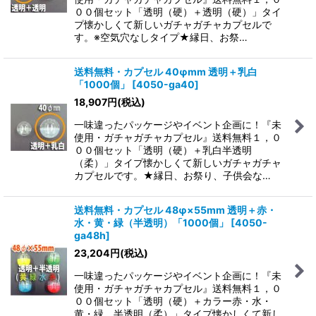
００個セット「透明（硬）＋透明（硬）」タイ
絞り込む
プ懐かしくて新しいガチャガチャカプセルで
す。※空気穴なしタイプ★縁日、お祭…
送料無料・カプセル 40φmm 透明＋乳白
「1000個」
[
4050-ga40
]
18,907
円
(税込)
一味違ったパッケージやイベント企画に！『未
使用・ガチャガチャカプセル』送料無料１，０
００個セット「透明（硬）＋乳白半透明
（柔）」タイプ懐かしくて新しいガチャガチャ
カプセルです。★縁日、お祭り、子供会な…
送料無料・カプセル 48φ×55mm 透明＋赤・
水・黄・緑（半透明）「1000個」
[
4050-
ga48h
]
23,204
円
(税込)
一味違ったパッケージやイベント企画に！『未
使用・ガチャガチャカプセル』送料無料１，０
００個セット「透明（硬）＋カラー赤・水・
黄・緑 半透明（柔）」タイプ懐かしくて新し