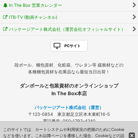
In The Box 営業カレンダー
ITB-TV (動画チャンネル)
パッケージアート株式会社（運営会社オフィシャルサイト）
PCサイト
段ボール、梱包資材、化粧箱、ウレタン等 緩衝材などの
各種梱包資材を在庫品なら最短当日出荷！
ダンボールと包装資材のオンラインショップ
In The Box本店
パッケージアート株式会社（運営）
〒123-0854 東京都足立区本木東町16-5
電話番号: 050-1793-4240
FAX: 03-3840-4424
このサイトでは、カートシステムや利用状況の把握のためにCookie
メールアドレス:
info@packageart.co.jp
などを使います。これ以降ページを遷移した場合、Cookieなどの設