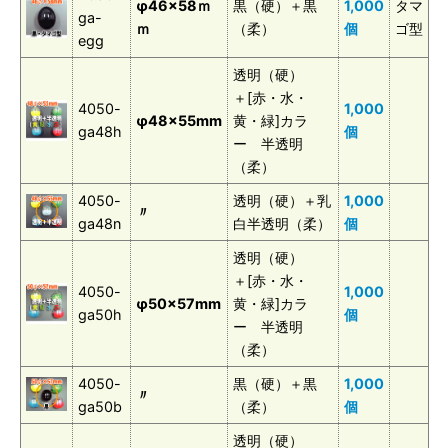
φ46×58ｍ
黒（硬）＋黒
1,000
タマ
ga-
ｍ
（柔）
個
ゴ型
egg
透明（硬）
＋[赤・水・
4050-
1,000
φ48×55mm
黄・緑]カラ
ga48h
個
ー 半透明
（柔）
4050-
透明（硬）＋乳
1,000
〃
ga48n
白半透明（柔）
個
透明（硬）
＋[赤・水・
4050-
1,000
φ50×57mm
黄・緑]カラ
ga50h
個
ー 半透明
（柔）
4050-
黒（硬）＋黒
1,000
〃
ga50b
（柔）
個
透明（硬）