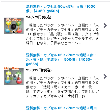
送料無料・カプセル 50φ×57mm 黒「1000
個」
[
4050-ga50b
]
24,579
円
(税込)
一味違ったパッケージやイベント企画に！『未
使用・ガチャガチャカプセル』送料無料１，０
００個セット「黒（硬）＋黒（柔）」タイプ懐
かしくて新しいガチャガチャカプセルです。★
縁日、お祭り、子供会などのイベン…
送料無料・カプセル 65φ×70mm 透明＋赤・
水・黄・緑（半透明）「500個」
[
4050-
ga65h
]
23,032
円
(税込)
一味違ったパッケージやイベント企画に！『未
使用・ガチャガチャカプセル』送料無料５００
個セット「透明（硬）＋カラー赤・水・黄・
緑 半透明（柔）」タイプ懐かしくて新しいガ
チャガチャカプセルです。★縁日、お…
送料無料・カプセル 65φ×70mm 透明＋乳白