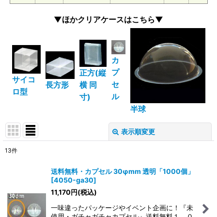
▼ほかクリアケースはこちら▼
カ
プ
正方(縦
サイコ
セ
横 同
長方形
ロ型
ル
寸)
半球
表示順変更
閉じる
13
件
表示数
:
送料無料・カプセル 30φmm 透明「1000個」
[
4050-ga30
]
在庫あり
11,170
円
(税込)
並び順
:
一味違ったパッケージやイベント企画に！『未
使用・ガチャガチャカプセル』送料無料１，０