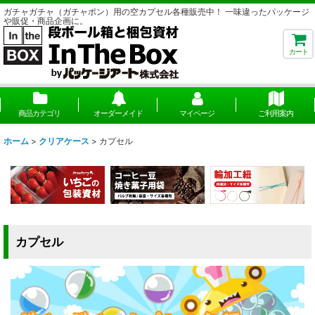
ガチャガチャ（ガチャポン）用の空カプセル各種販売中！ 一味違ったパッケージ
や販促・商品企画に。
カート
商品カテゴリ
オーダーメイド
マイページ
ご利用案内
ホーム
>
クリアケース
>
カプセル
カプセル