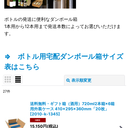
ボトルの発送に便利なダンボール箱
1本用から12本用まで発送本数によってお選びいただけま
す。
⇒ ボトル用宅配ダンボール箱サイズ
表はこちら
表示順変更
閉じる
27
件
表示数
:
送料無料・ギフト箱（酒用）720ml2本箱×6箱
用外装ケース 410×295×360mm「20枚」
在庫あり
[
2010-k-1345
]
並び順
:
15,150
円
(税込)