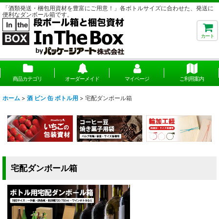
「酒類発送・梱包用資材を豊富にご用意！」各ボトルサイズに合わせた、発送に
便利なダンボール箱です。
カート
商品カテゴリ
オーダーメイド
マイページ
ご利用案内
ホーム
>
酒 ビン 缶 ボトル用
>
宅配ダンボール箱
宅配ダンボール箱