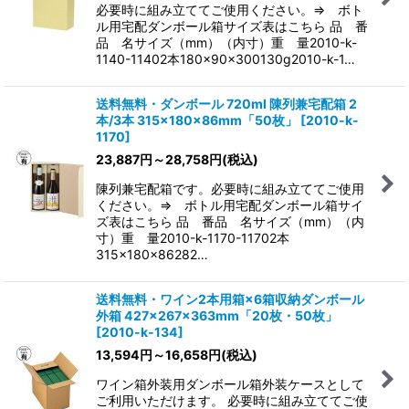
必要時に組み立ててご使用ください。⇒ ボト
ル用宅配ダンボール箱サイズ表はこちら 品 番
品 名サイズ（mm）（内寸）重 量2010-k-
1140-11402本180×90×300130g2010-k-1…
送料無料・ダンボール 720ml 陳列兼宅配箱 2
本/3本 315×180×86mm「50枚」
[
2010-k-
1170
]
23,887
円
～28,758
円
(税込)
陳列兼宅配箱です。必要時に組み立ててご使用
ください。⇒ ボトル用宅配ダンボール箱サイ
ズ表はこちら 品 番品 名サイズ（mm）（内
寸）重 量2010-k-1170-11702本
315×180×86282…
送料無料・ワイン2本用箱×6箱収納ダンボール
外箱 427×267×363mm「20枚・50枚」
[
2010-k-134
]
13,594
円
～16,658
円
(税込)
ワイン箱外装用ダンボール箱外装ケースとして
ご利用いただけます。 必要時に組み立ててご使