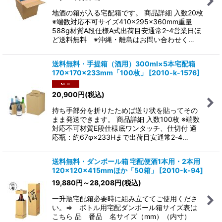
地酒の箱が入る宅配箱です。 商品詳細 入数20枚
絞り込む
※端数対応不可サイズ410×295×360mm重量
588g材質A段仕様A式出荷目安通常2-4営業日ほ
ど送料無料 ※沖縄・離島はお問い合わせく…
送料無料・手提箱（酒用）300ml×5本宅配箱
170×170×233mm「100枚」
[
2010-k-1576
]
20,900
円
(税込)
持ち手部分を折りたためば送り状を貼ってその
まま発送できます。 商品詳細 入数100枚 ※端数
対応不可材質E段仕様底ワンタッチ、仕切付 適
応瓶：約67φ×233Hまで出荷目安通常2-4…
送料無料・ダンボール箱 宅配便酒1本用・2本用
120×120×415mmほか「50箱」
[
2010-k-94
]
19,880
円
～28,208
円
(税込)
一升瓶宅配箱必要時に組み立ててご使用くださ
い。⇒ ボトル用宅配ダンボール箱サイズ表は
こちら 品 番品 名サイズ（mm）（内寸）