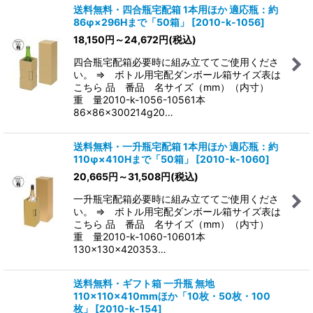
送料無料・四合瓶宅配箱 1本用ほか 適応瓶：約
86φ×296Hまで「50箱」
[
2010-k-1056
]
18,150
円
～24,672
円
(税込)
四合瓶宅配箱必要時に組み立ててご使用くださ
い。 ⇒ ボトル用宅配ダンボール箱サイズ表は
こちら 品 番品 名サイズ（mm）（内寸）
重 量2010-k-1056-10561本
86×86×300214g20…
送料無料・一升瓶宅配箱 1本用ほか 適応瓶：約
110φ×410Hまで「50箱」
[
2010-k-1060
]
20,665
円
～31,508
円
(税込)
一升瓶宅配箱必要時に組み立ててご使用くださ
い。 ⇒ ボトル用宅配ダンボール箱サイズ表は
こちら 品 番品 名サイズ（mm）（内寸）
重 量2010-k-1060-10601本
130×130×420353…
送料無料・ギフト箱 一升瓶 無地
110×110×410mmほか「10枚・50枚・100
枚」
[
2010-k-154
]