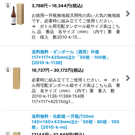
3,788
円
～16,344
円
(税込)
お徳用一升瓶無地箱汎用性の高い人気の無地箱
です。必要時に組み立ててご使用ください。
⇒ ボトル用宅配ダンボール箱サイズ表はこち
ら 品 番品 名サイズ（mm）（内寸）重 量
仕 様入 数2010-k-15…
送料無料・ダンボール（酒用）外箱
117×117×425mmほか「50枚・100枚」
[
2010-k-1136
]
16,737
円
～30,172
円
(税込)
必要時に組み立ててご使用ください。⇒ ボト
ル用宅配ダンボール箱サイズ表はこちら品 番
品 名サイズ（mm）（内寸）重 量入 数
2010-k-1136-1136K-154用
117×117×425150g1…
送料無料・化粧箱 一升瓶/720ml
140×140×433mmほか「50枚・80枚・100
枚」
[
2010-k-ns
]
17,144
円
～32,949
円
(税込)