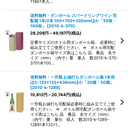
118b1本入…
送料無料・ダンボール スパークリングワイン 宅
配箱 1本/2本 100×100×330mmほか「50枚・
100枚」
[
2010-k-370
]
28,208
円
～49,187
円
(税込)
定番サイズのボトル用ダンボール箱。 必要時に
組み立ててご使用ください。⇒ ボトル用宅配
ダンボール箱サイズ表はこちら 品 番品 名サ
イズ（mm）（内寸）重 量入 数2010-k-370-
3701本100…
送料無料・一升瓶 お値打ちダンボール箱 1本用
ほか 132×132×436mmほか「20箱・50箱」
[
2010-k-1289
]
10,812
円
～20,744
円
(税込)
一升瓶お値打ち宅配箱必要時に組み立ててご使
用ください。 ⇒ ボトル用宅配ダンボール箱サ
イズ表はこちら 品 番品 名サイズ（mm）
（内寸）重 量仕 様入 数2010-k-1289-
12891本132×1…