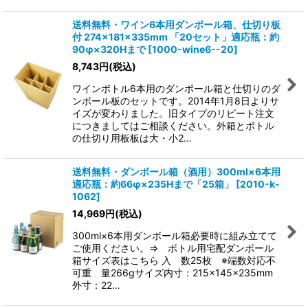
送料無料・ワイン6本用ダンボール箱、仕切り板
付 274×181×335mm 「20セット」適応瓶：約
90φ×320Hまで
[
1000-wine6--20
]
8,743
円
(税込)
ワインボトル6本用のダンボール箱と仕切りのダ
ンボール板のセットです。2014年1月8日よりサ
イズが変わりました。旧タイプのリピート注文
につきましてはご相談ください。外箱とボトル
の仕切り用板板は大・小2…
送料無料・ダンボール箱（酒用）300ml×6本用
適応瓶：約66φ×235Hまで「25箱」
[
2010-k-
1062
]
14,969
円
(税込)
300ml×6本用ダンボール箱必要時に組み立てて
ご使用ください。⇒ ボトル用宅配ダンボール
箱サイズ表はこちら 入 数25枚 ※端数対応不
可重 量266gサイズ内寸：215×145×235mm
外寸：22…