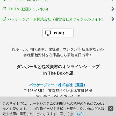
ITB-TV (動画チャンネル)
パッケージアート株式会社（運営会社オフィシャルサイト）
PCサイト
段ボール、梱包資材、化粧箱、ウレタン等 緩衝材などの
各種梱包資材を在庫品なら最短当日出荷！
ダンボールと包装資材のオンラインショップ
In The Box本店
パッケージアート株式会社（運営）
〒123-0854 東京都足立区本木東町16-5
電話番号: 050-1793-4240
FAX: 03-3840-4424
このサイトでは、カートシステムや利用状況の把握のためにCookie
メールアドレス:
info@packageart.co.jp
などを使います。これ以降ページを遷移した場合、Cookieなどの設
定や使用に同意したことになります。詳しくは
こちら
Copyright (C) 2008 Packageart. All Rights Reserved.