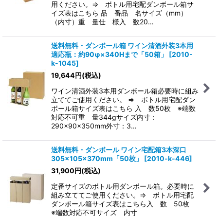
用ください。⇒ ボトル用宅配ダンボール箱サ
イズ表はこちら 品 番品 名サイズ（mm）
（内寸）重 量仕 様入 数20…
送料無料・ダンボール箱 ワイン清酒外装3本用
適応瓶：約90φ×340Hまで「50箱」
[
2010-
k-1045
]
19,644
円
(税込)
ワイン清酒外装3本用ダンボール箱必要時に組み
立ててご使用ください。 ⇒ ボトル用宅配ダン
ボール箱サイズ表はこちら 入 数50枚 ※端数
対応不可重 量344gサイズ内寸：
290×90×350mm外寸：3…
送料無料・ダンボール ワイン宅配箱3本深口
305×105×370mm「50枚」
[
2010-k-446
]
31,900
円
(税込)
定番サイズのボトル用ダンボール箱。必要時に
組み立ててご使用ください。⇒ ボトル用宅配
ダンボール箱サイズ表はこちら入 数 50枚
※端数対応不可サイズ 内寸