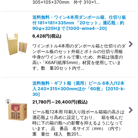
305×105×370mm 外寸 310×1…
送料無料・ワイン4本用ダンボール箱、仕切り板
付 181×181×335mm 「20セット」適応瓶：約
90φ×320Hまで
[
1000-wine4--20
]
6,428
円
(税込)
ワインボトル4本用のダンボール箱と仕切りのダ
ンボール板のセット外箱とボトルの仕切り用板
中身がワインボトルで重いため、外箱は強度の
高い「K6AF(紙厚5mm)」材質を使用していま
す。数 量20セット内寸…
送料無料・ギフト箱（酒用）ビール 6本入/12本
入 240×315×300mmほか「60枚」
[
2010-k-
30
]
21,780
円
～26,400
円
(税込)
ビール瓶12本用 印刷入り段ボール箱箱の高さは
適応瓶より高めに設定しており、 箱を積んだ
時に下の箱の瓶への影響を抑えるようになって
います。 品 番品 名サイズ（mm）（内寸）
重 量仕 様入 数201…