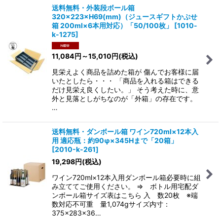
送料無料・外装段ボール箱
320×223×H69(mm)（ジュースギフトかぶせ
箱 200ml×6本用対応）「50/100枚」
[
1010-
k-1275
]
11,084
円
～15,010
円
(税込)
見栄えよく商品を詰めた箱が 傷んでお客様に届
いたとしたら・・・ 「商品を入れる箱はできる
だけ見栄え良くしたい。」 そう考えた時に、意
外と見落としがちなのが「外箱」の存在です。
…
送料無料・ダンボール箱 ワイン720ml×12本入
用 適応瓶：約90φ×345Hまで「20箱」
[
2010-k-261
]
19,298
円
(税込)
ワイン720ml×12本入用ダンボール箱必要時に組
み立ててご使用ください。 ⇒ ボトル用宅配ダ
ンボール箱サイズ表はこちら 入 数20枚 ※端
数対応不可重 量1,074gサイズ内寸：
375×283×36…