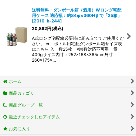
送料無料・ダンボール箱（酒用）Wロング宅配
用ケース 適応瓶：約84φ×360Hまで「25箱」
[
2010-k-244
]
20,862
円
(税込)
A式ロング宅配箱必要時に組み立ててご使用くだ
さい。 ⇒ ボトル用宅配ダンボール箱サイズ表
はこちら 入 数25枚 ※端数対応不可重 量
400gサイズ内寸：252×168×365mm外寸：
260×175×…
ホーム
商品カテゴリ
商品グループ一覧
最近チェックしたアイテム
お気に入り