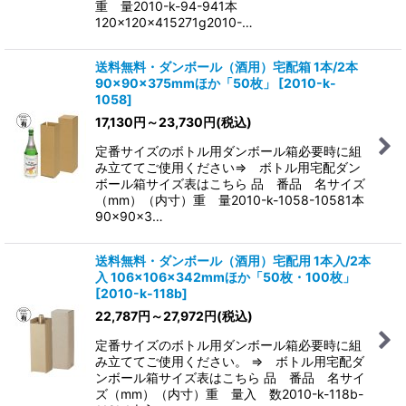
重 量2010-k-94-941本
120×120×415271g2010-…
送料無料・ダンボール（酒用）宅配箱 1本/2本
90×90×375mmほか「50枚」
[
2010-k-
1058
]
17,130
円
～23,730
円
(税込)
定番サイズのボトル用ダンボール箱必要時に組
み立ててご使用ください⇒ ボトル用宅配ダン
ボール箱サイズ表はこちら 品 番品 名サイズ
（mm）（内寸）重 量2010-k-1058-10581本
90×90×3…
送料無料・ダンボール（酒用）宅配用 1本入/2本
入 106×106×342mmほか「50枚・100枚」
[
2010-k-118b
]
22,787
円
～27,972
円
(税込)
定番サイズのボトル用ダンボール箱必要時に組
み立ててご使用ください。 ⇒ ボトル用宅配ダ
ンボール箱サイズ表はこちら 品 番品 名サイ
ズ（mm）（内寸）重 量入 数2010-k-118b-