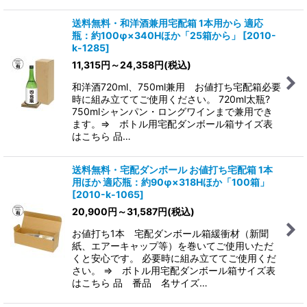
送料無料・和洋酒兼用宅配箱 1本用から 適応
瓶：約100φ×340Hほか「25箱から」
[
2010-
k-1285
]
11,315
円
～24,358
円
(税込)
和洋酒720ml、750ml兼用 お値打ち宅配箱必要
時に組み立ててご使用ください。 720ml太瓶?
750mlシャンパン・ロングワインまで兼用でき
ます。⇒ ボトル用宅配ダンボール箱サイズ表
はこちら 品…
送料無料・宅配ダンボール お値打ち宅配箱 1本
用ほか 適応瓶：約90φ×318Hほか「100箱」
[
2010-k-1065
]
20,900
円
～31,587
円
(税込)
お値打ち1本 宅配ダンボール箱緩衝材（新聞
紙、エアーキャップ等）を巻いてご使用いただ
くと安心です。 必要時に組み立ててご使用くだ
さい。 ⇒ ボトル用宅配ダンボール箱サイズ表
はこちら 品 番品 名サイズ…