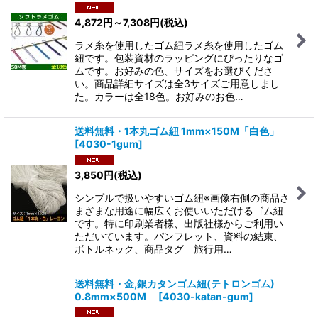
4,872
円
～7,308
円
(税込)
ラメ糸を使用したゴム紐ラメ糸を使用したゴム
紐です。包装資材のラッピングにぴったりなゴ
ムです。お好みの色、サイズをお選びくださ
い。商品詳細サイズは全3サイズご用意しまし
た。カラーは全18色。お好みのお色…
送料無料・1本丸ゴム紐 1mm×150M「白色」
[
4030-1gum
]
3,850
円
(税込)
シンプルで扱いやすいゴム紐※画像右側の商品さ
まざまな用途に幅広くお使いいただけるゴム紐
です。特に印刷業者様、出版社様からご利用い
ただいています。パンフレット、資料の結束、
ボトルネック、商品タグ 旅行用…
送料無料・金,銀カタンゴム紐(テトロンゴム)
0.8mm×500M
[
4030-katan-gum
]