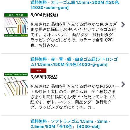
送料無料・カラーゴム紐 1.5mm×300M 全20色
[
4030-color-gum
]
8,094
円
(税込)
包装された品物を引き立てる鮮やかな色 さまざ
まな用途に幅広くお使いいただいているゴム紐
です。 ボトルネック、商品タグ 旅行用タグ、
ラッピングなどにどうぞ。カラーは全部で20
色。お好みの…
送料無料・赤・青・銀・白金ゴム紐(テトロンゴ
ム) 1.5mm×150M 全4色
[
4030-g-gum
]
5,658
円
(税込)
包装された品物を引き立てる鮮やかな色150メー
トル原反！太目の金・銀ゴム紐 全４種類さま
ざまな用途に幅広くお使いいただいているゴム
紐です。ボトルネック、商品タグ 旅行用タ
グ、ラッピングなどにどうぞ。カ…
送料無料・ソフトラメゴム 1.5mm・2mm・
2.5mm/50M「全18色」
[
4030-sbl
]