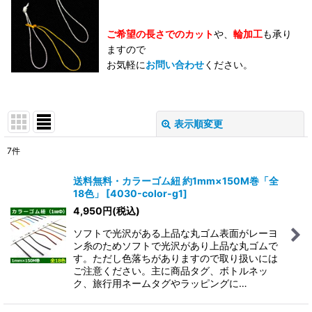
ご希望の長さでのカット
や、
輪加工
も承り
ますので
お気軽に
お問い合わせ
ください。
表示順変更
閉じる
7
件
表示数
:
送料無料・カラーゴム紐 約1mm×150M巻「全
18色」
[
4030-color-g1
]
在庫あり
4,950
円
(税込)
並び順
:
ソフトで光沢がある上品な丸ゴム表面がレーヨ
ン糸のためソフトで光沢があり上品な丸ゴムで
す。ただし色落ちがありますので取り扱いには
絞り込む
ご注意ください。主に商品タグ、ボトルネッ
ク、旅行用ネームタグやラッピングに…