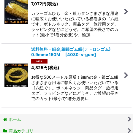
7,072
円
(税込)
カラーゴムひも 金・銀カタンさまざまな用途
に幅広くお使いいただいている横巻きのゴム紐
です。ボトルネック、商品タグ 旅行用タグ、
ラッピングなどにどうぞ。ご希望の長さでのカ
ット(最小で1巻分必要)や、輪加…
送料無料・細金,細銀ゴム紐(テトロンゴム)
0.9mm×150M
[
4030-s-gum
]
4,825
円
(税込)
お得な500メートル原反！細めの金・銀ゴム紐
さまざまな用途に幅広くお使いいただいている
ゴム紐です。ボトルネック、商品タグ 旅行用
タグ、ラッピングなどにどうぞ。ご希望の長さ
でのカット(最小で1巻分必要)…
ホーム
商品カテゴリ