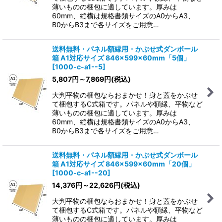
薄いものの梱包に適しています。厚みは
60mm、縦横は規格書類サイズのA0からA3、
B0からB3まで各サイズをご用意…
送料無料・パネル額縁用・かぶせ式ダンボール
箱 A1対応サイズ 846×599×60mm「5個」
[
1000-c-a1--5
]
5,807
円
～7,869
円
(税込)
大判平物の梱包ならおまかせ！身と蓋をかぶせ
て梱包するC式箱です。パネルや額縁、平物など
薄いものの梱包に適しています。厚みは
60mm、縦横は規格書類サイズのA0からA3、
B0からB3まで各サイズをご用意…
送料無料・パネル額縁用・かぶせ式ダンボール
箱 A1対応サイズ 846×599×60mm「20個」
[
1000-c-a1--20
]
14,376
円
～22,626
円
(税込)
大判平物の梱包ならおまかせ！身と蓋をかぶせ
て梱包するC式箱です。パネルや額縁、平物など
薄いものの梱包に適しています。厚みは