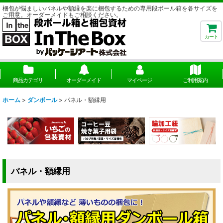
梱包が悩ましいパネルや額縁を楽に梱包するための専用段ボール箱を各サイズを
ご用意。オーダーメイドもご相談ください。
カート
商品カテゴリ
オーダーメイド
マイページ
ご利用案内
ホーム
>
ダンボール
>
パネル・額縁用
パネル・額縁用