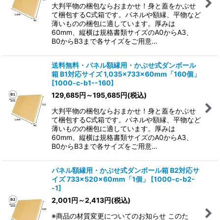
大判平物の梱包ならおまかせ！身と蓋をかぶせ
て梱包するC式箱です。パネルや額縁、平物など
薄いものの梱包に適しています。厚みは
60mm、縦横は規格書類サイズのA0からA3、
B0からB3まで各サイズをご用意…
送料無料・パネル額縁用・かぶせ式ダンボール
箱 B1対応サイズ 1,035×733×60mm「160個」
[
1000-c-b1--160
]
129,685
円
～195,685
円
(税込)
大判平物の梱包ならおまかせ！身と蓋をかぶせ
て梱包するC式箱です。パネルや額縁、平物など
薄いものの梱包に適しています。厚みは
60mm、縦横は規格書類サイズのA0からA3、
B0からB3まで各サイズをご用意…
パネル額縁用・かぶせ式ダンボール箱 B2対応サ
イズ 733×520×60mm「1個」
[
1000-c-b2-
-1
]
2,001
円
～2,413
円
(税込)
※商品の材質変更についてのお知らせ このた