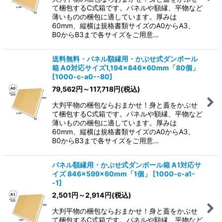
て梱包するC式箱です。パネルや額縁、平物など
薄いものの梱包に適しています。厚みは
60mm、縦横は規格書類サイズのA0からA3、
B0からB3まで各サイズをご用意…
送料無料・パネル額縁用・かぶせ式ダンボール
箱 A0対応サイズ1,194×846×60mm「80個」
[
1000-c-a0--80
]
79,562
円
～117,718
円
(税込)
大判平物の梱包ならおまかせ！身と蓋をかぶせ
て梱包するC式箱です。パネルや額縁、平物など
薄いものの梱包に適しています。厚みは
60mm、縦横は規格書類サイズのA0からA3、
B0からB3まで各サイズをご用意…
パネル額縁用・かぶせ式ダンボール箱 A1対応サ
イズ 846×599×60mm「1個」
[
1000-c-a1-
-1
]
2,501
円
～2,914
円
(税込)
大判平物の梱包ならおまかせ！身と蓋をかぶせ
て梱包するC式箱です。パネルや額縁、平物など