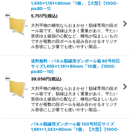
1,495×1,161×80mm「1個」
【大型】
[
1000-
pic80--1
]
5,751
円
(税込)
大判平物の梱包ならおまかせ！額縁専用の段ボ
ール箱です。額縁は大きく重量があり、平たい
形状ゆえ破損の心配など、梱包が悩ましいもの
ですが複数の段ボールを組み合わせるオリジナ
ル形状にし少量でも使いやすい製品…
送料無料・パネル額縁用ダンボール箱 80号対応
サイズ1,495×1,161×80mm「10個」
[
1000-
pic80--10
]
39,056
円
(税込)
大判平物の梱包ならおまかせ！額縁専用の段ボ
ール箱です。額縁は大きく重量があり、平たい
形状ゆえ破損の心配など、梱包が悩ましいもの
ですが複数の段ボールを組み合わせるオリジナ
ル形状にし少量でも使いやすい製品…
パネル額縁用ダンボール箱 100号対応サイズ
1,661×1,343×80mm「1個」
【大型】
[
1000-