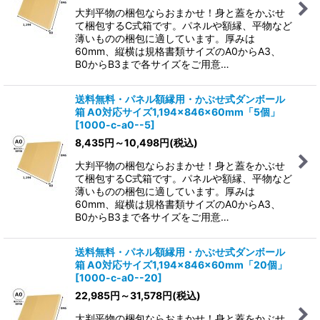
大判平物の梱包ならおまかせ！身と蓋をかぶせ
て梱包するC式箱です。パネルや額縁、平物など
絞り込む
薄いものの梱包に適しています。厚みは
60mm、縦横は規格書類サイズのA0からA3、
B0からB3まで各サイズをご用意…
送料無料・パネル額縁用・かぶせ式ダンボール
箱 A0対応サイズ1,194×846×60mm「5個」
[
1000-c-a0--5
]
8,435
円
～10,498
円
(税込)
大判平物の梱包ならおまかせ！身と蓋をかぶせ
て梱包するC式箱です。パネルや額縁、平物など
薄いものの梱包に適しています。厚みは
60mm、縦横は規格書類サイズのA0からA3、
B0からB3まで各サイズをご用意…
送料無料・パネル額縁用・かぶせ式ダンボール
箱 A0対応サイズ1,194×846×60mm「20個」
[
1000-c-a0--20
]
22,985
円
～31,578
円
(税込)
大判平物の梱包ならおまかせ！身と蓋をかぶせ