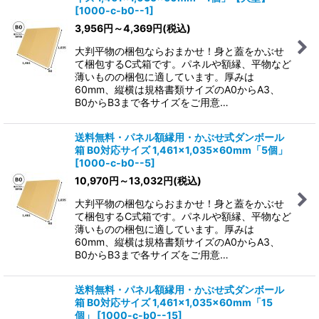
[
1000-c-b0--1
]
3,956
円
～4,369
円
(税込)
大判平物の梱包ならおまかせ！身と蓋をかぶせ
て梱包するC式箱です。パネルや額縁、平物など
薄いものの梱包に適しています。厚みは
60mm、縦横は規格書類サイズのA0からA3、
B0からB3まで各サイズをご用意…
送料無料・パネル額縁用・かぶせ式ダンボール
箱 B0対応サイズ 1,461×1,035×60mm「5個」
[
1000-c-b0--5
]
10,970
円
～13,032
円
(税込)
大判平物の梱包ならおまかせ！身と蓋をかぶせ
て梱包するC式箱です。パネルや額縁、平物など
薄いものの梱包に適しています。厚みは
60mm、縦横は規格書類サイズのA0からA3、
B0からB3まで各サイズをご用意…
送料無料・パネル額縁用・かぶせ式ダンボール
箱 B0対応サイズ 1,461×1,035×60mm「15
個」
[
1000-c-b0--15
]