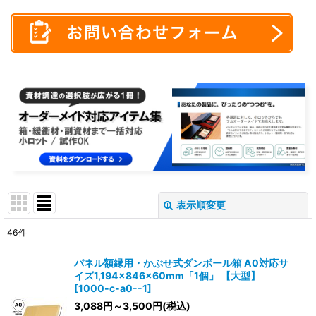
表示順変更
閉じる
46
件
表示数
:
パネル額縁用・かぶせ式ダンボール箱 A0対応サ
イズ1,194×846×60mm「1個」
【大型】
在庫あり
[
1000-c-a0--1
]
3,088
円
～3,500
円
(税込)
並び順
: