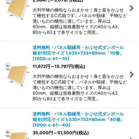
大判平物の梱包ならおまかせ！身と蓋をかぶせ
て梱包するC式箱です。パネルや額縁、平物など
薄いものの梱包に適しています。厚みは
60mm、縦横は規格書類サイズのA0からA3、
B0からB3まで各サイズをご用意…
送料無料・パネル額縁用・かぶせ式ダンボール
箱 B1対応サイズ 1,035×733×60mm「10個」
[
1000-c-b1--10
]
11,672
円
～15,797
円
(税込)
大判平物の梱包ならおまかせ！身と蓋をかぶせ
て梱包するC式箱です。パネルや額縁、平物など
薄いものの梱包に適しています。厚みは
60mm、縦横は規格書類サイズのA0からA3、
B0からB3まで各サイズをご用意…
送料無料・パネル額縁用・かぶせ式ダンボール
箱 B1対応サイズ 1,035×733×60mm「40個」
[
1000-c-b1--40
]
35,000
円
～51,500
円
(税込)