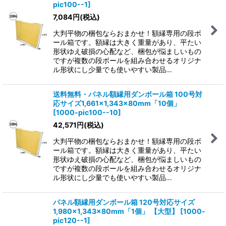
pic100--1
]
7,084
円
(税込)
大判平物の梱包ならおまかせ！額縁専用の段ボ
ール箱です。額縁は大きく重量があり、平たい
形状ゆえ破損の心配など、梱包が悩ましいもの
ですが複数の段ボールを組み合わせるオリジナ
ル形状にし少量でも使いやすい製品…
送料無料・パネル額縁用ダンボール箱 100号対
応サイズ1,661×1,343×80mm「10個」
[
1000-pic100--10
]
42,571
円
(税込)
大判平物の梱包ならおまかせ！額縁専用の段ボ
ール箱です。額縁は大きく重量があり、平たい
形状ゆえ破損の心配など、梱包が悩ましいもの
ですが複数の段ボールを組み合わせるオリジナ
ル形状にし少量でも使いやすい製品…
パネル額縁用ダンボール箱 120号対応サイズ
1,980×1,343×80mm「1個」
【大型】
[
1000-
pic120--1
]