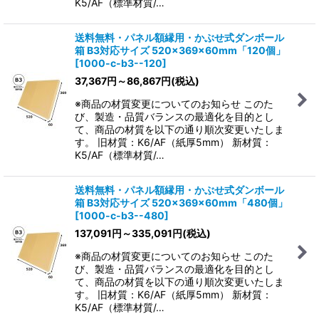
K5/AF（標準材質/…
送料無料・パネル額縁用・かぶせ式ダンボール
箱 B3対応サイズ 520×369×60mm「120個」
[
1000-c-b3--120
]
37,367
円
～86,867
円
(税込)
※商品の材質変更についてのお知らせ このた
び、製造・品質バランスの最適化を目的とし
て、商品の材質を以下の通り順次変更いたしま
す。 旧材質：K6/AF（紙厚5mm） 新材質：
K5/AF（標準材質/…
送料無料・パネル額縁用・かぶせ式ダンボール
箱 B3対応サイズ 520×369×60mm「480個」
[
1000-c-b3--480
]
137,091
円
～335,091
円
(税込)
※商品の材質変更についてのお知らせ このた
び、製造・品質バランスの最適化を目的とし
て、商品の材質を以下の通り順次変更いたしま
す。 旧材質：K6/AF（紙厚5mm） 新材質：
K5/AF（標準材質/…