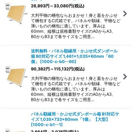
26,893
円
～33,080
円
(税込)
大判平物の梱包ならおまかせ！身と蓋をかぶせ
て梱包するC式箱です。パネルや額縁、平物など
薄いものの梱包に適しています。厚みは
60mm、縦横は規格書類サイズのA0からA3、
B0からB3まで各サイズをご用意…
送料無料・パネル額縁用・かぶせ式ダンボール
箱 B0対応サイズ 1,461×1,035×60mm「60
個」
[
1000-c-b0--60
]
90,382
円
～115,132
円
(税込)
大判平物の梱包ならおまかせ！身と蓋をかぶせ
て梱包するC式箱です。パネルや額縁、平物など
薄いものの梱包に適しています。厚みは
60mm、縦横は規格書類サイズのA0からA3、
B0からB3まで各サイズをご用意…
パネル額縁用・かぶせ式ダンボール箱 B1対応サ
イズ 1,035×733×60mm「1個」
【大型】
[
1000-c-b1--1
]
2,664
円
～3,076
円
(税込)