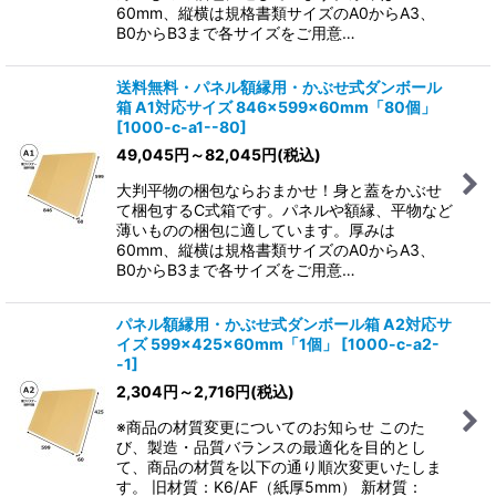
60mm、縦横は規格書類サイズのA0からA3、
B0からB3まで各サイズをご用意…
送料無料・パネル額縁用・かぶせ式ダンボール
箱 A1対応サイズ 846×599×60mm「80個」
[
1000-c-a1--80
]
49,045
円
～82,045
円
(税込)
大判平物の梱包ならおまかせ！身と蓋をかぶせ
て梱包するC式箱です。パネルや額縁、平物など
薄いものの梱包に適しています。厚みは
60mm、縦横は規格書類サイズのA0からA3、
B0からB3まで各サイズをご用意…
パネル額縁用・かぶせ式ダンボール箱 A2対応サ
イズ 599×425×60mm「1個」
[
1000-c-a2-
-1
]
2,304
円
～2,716
円
(税込)
※商品の材質変更についてのお知らせ このた
び、製造・品質バランスの最適化を目的とし
て、商品の材質を以下の通り順次変更いたしま
す。 旧材質：K6/AF（紙厚5mm） 新材質：