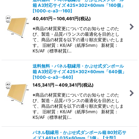
箱 A3対応サイズ 425×302×60mm「160個」
[
1000-c-a3--160
]
40,461
円
～106,461
円
(税込)
※商品の材質変更についてのお知らせ このた
び、製造・品質バランスの最適化を目的とし
て、商品の材質を以下の通り順次変更いたしま
す。 旧材質：K6/AF（紙厚5mm） 新材質：
K5/AF（標準材質/…
送料無料・パネル額縁用・かぶせ式ダンボール
箱 A3対応サイズ 425×302×60mm「640個」
[
1000-c-a3--640
]
145,341
円
～409,341
円
(税込)
※商品の材質変更についてのお知らせ このた
び、製造・品質バランスの最適化を目的とし
て、商品の材質を以下の通り順次変更いたしま
す。 旧材質：K6/AF（紙厚5mm） 新材質：
K5/AF（標準材質/…
パネル額縁用・かぶせ式ダンボール箱 B0対応サ
イズ 1,461×1,035×60mm「1個」
【大型】