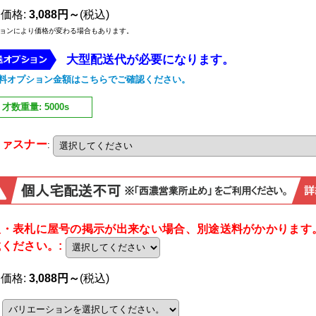
売価格
:
3,088円～
(税込)
ョンにより価格が変わる場合もあります。
大型配送
代が必要になります。
料オプション金額はこちらでご確認ください。
才数重量
:
5000s
ファスナー
:
板・表札に屋号の掲示が出来ない場合、別途送料がかかります
載ください。
:
売価格
:
3,088円～
(税込)