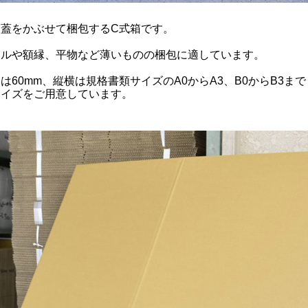
と蓋をかぶせて梱包するC式箱です。
ネルや額縁、平物など薄いものの梱包に適しています。
は60mm、縦横は規格書類サイズのA0からA3、B0からB3まで
サイズをご用意しています。