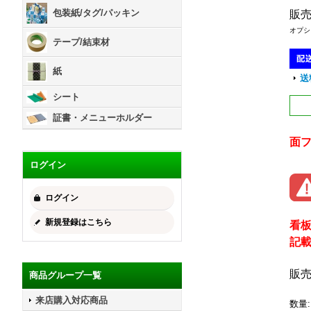
包装紙/タグ/パッキン
販
オプシ
テープ/結束材
紙
送
シート
証書・メニューホルダー
面
ログイン
ログイン
新規登録はこちら
看
記
販
商品グループ一覧
来店購入対応商品
数量
: