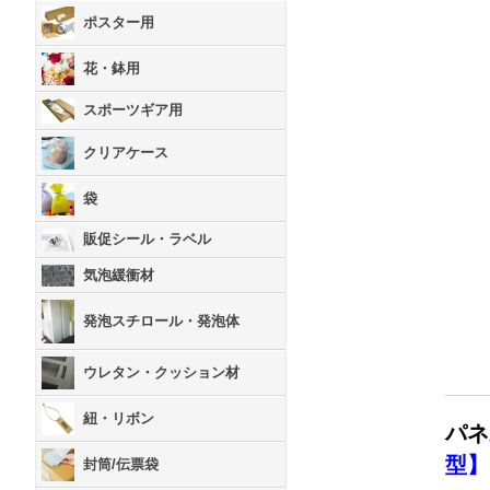
ポスター用
花・鉢用
スポーツギア用
クリアケース
袋
販促シール・ラベル
気泡緩衝材
発泡スチロール・発泡体
ウレタン・クッション材
紐・リボン
パネ
型】
封筒/伝票袋