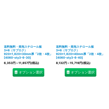
送料無料・発泡スチロール板
送料無料・発泡スチロール板
3×6（サブロク）
3×6（サブロク）
920×1,820×30mm厚「2枚・4枚」
920×1,820×40mm厚「2枚・4枚」
[
4060-sty3-6-30
]
[
4060-sty3-6-40
]
6,353
円
～11,857
円
(税込)
8,132
円
～15,719
円
(税込)
オプション選択
オプション選択