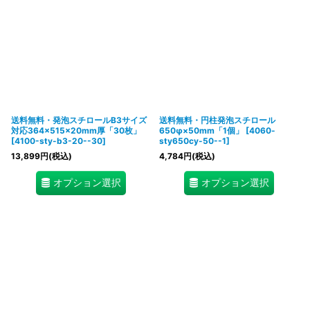
送料無料・発泡スチロールB3サイズ
送料無料・円柱発泡スチロール
対応364×515×20mm厚「30枚」
650φ×50mm「1個」
[
4060-
[
4100-sty-b3-20--30
]
sty650cy-50--1
]
13,899
円
(税込)
4,784
円
(税込)
オプション選択
オプション選択