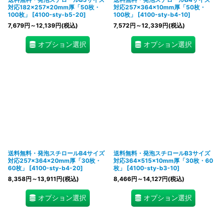
対応182×257×20mm厚「50枚・
対応257×364×10mm厚「50枚・
100枚」
[
4100-sty-b5-20
]
100枚」
[
4100-sty-b4-10
]
7,679
円
～12,139
円
(税込)
7,572
円
～12,339
円
(税込)
オプション選択
オプション選択
送料無料・発泡スチロールB4サイズ
送料無料・発泡スチロールB3サイズ
対応257×364×20mm厚「30枚・
対応364×515×10mm厚「30枚・60
60枚」
[
4100-sty-b4-20
]
枚」
[
4100-sty-b3-10
]
8,358
円
～13,911
円
(税込)
8,466
円
～14,127
円
(税込)
オプション選択
オプション選択