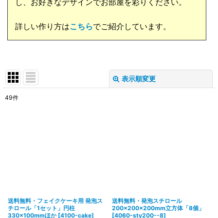
し、お好きなデザインでお部屋を彩りください。
詳しい作り方は
こちら
でご紹介しています。
表示順変更
閉じる
49
件
表示数
:
在庫あり
並び順
:
絞り込む
送料無料・フェイクケーキ用 発泡ス
送料無料・発泡スチロール
チロール「1セット」円柱
200×200×200mm立方体「8個」
330×100mmほか
[
4100-cake
]
[
4060-sty200--8
]