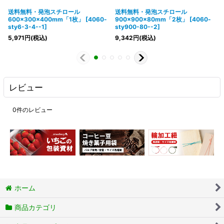
送料無料・発泡スチロール
送料無料・発泡スチロール
600×300×400mm「1枚」
[
4060-
900×900×80mm「2枚」
[
4060-
sty6-3-4--1
]
sty900-80--2
]
5,971
円
(税込)
9,342
円
(税込)
レビュー
0
件のレビュー
ホーム
商品カテゴリ