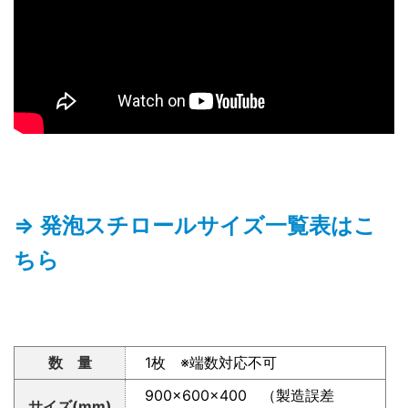
⇒ 発泡スチロールサイズ一覧表はこ
ちら
数 量
1枚 ※端数対応不可
900×600×400 （製造誤差
サイズ(mm)