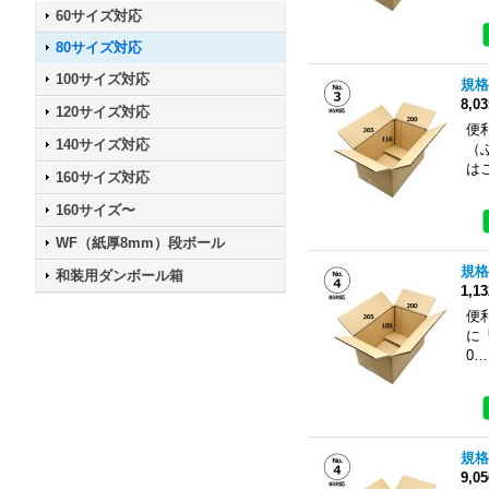
60サイズ対応
80サイズ対応
100サイズ対応
規格
8,0
120サイズ対応
便
140サイズ対応
（
は
160サイズ対応
160サイズ〜
WF（紙厚8mm）段ボール
規格
和装用ダンボール箱
1,1
便
に
0…
規格
9,0