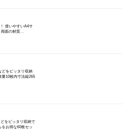
ール！ 使いやすいA4サ
、両面の材質…
などをピッタリ収納
10枚内寸法縦265
などをピッタリ収納で
をお得な60枚セッ