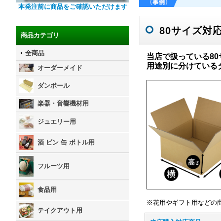
本発注前に商品をご確認いただけます
80サイズ対
商品カテゴリ
全商品
当店で扱っている8
用途別に分けている
オーダーメイド
ダンボール
楽器・音響機材用
ジュエリー用
酒 ビン 缶 ボトル用
フルーツ用
食品用
※花用やギフト用などの
テイクアウト用