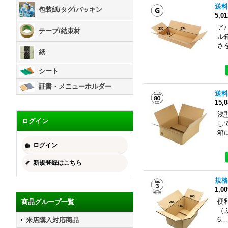
送料
包装紙/タグ/パッキン
5,0
ア
テープ/結束材
ル
さ
紙
シート
証書・メニューホルダー
送料
15,
浅
ログイン
し
箱
ログイン
新規登録はこちら
規格
1,0
便
商品グループ一覧
（
6…
来店購入対応商品