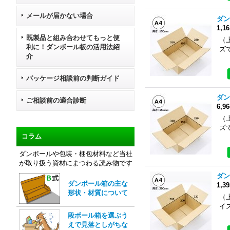
メールが届かない場合
ダン
1,1
既製品と組み合わせてもっと便
（上
利に！ダンボール板の活用法紹
ズ
介
パッケージ相談前の判断ガイド
ダン
ご相談前の適合診断
6,9
（上
ズ
コラム
ダンボールや包装・梱包材料など当社
が取り扱う資材にまつわる読み物です
ダン
ダンボール箱の主な
1,3
形状・材質について
（上
イ
段ボール箱を選ぶう
えで見落としがちな