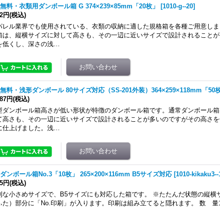
無料・衣類用ダンボール箱 G 374×239×85mm「20枚」
[
1010-g--20
]
12円
(税込)
パレル業界でも使用されている、衣類の収納に適した規格箱を各種ご用意しま
箱は、縦横サイズに対して高さも、その一辺に近いサイズで設計されることが
を低くし、深さの浅…
無料・浅形ダンボール 80サイズ対応（SS-201外装）364×259×118mm「50
087円
(税込)
型ダンボール箱高さが低い形状が特徴のダンボール箱です。通常ダンボール箱
て高さも、その一辺に近いサイズで設計されることが多いのですがその高さを
に仕上げました。浅…
ダンボール箱No.3「10枚」 265×200×116mm B5サイズ対応
[
1010-kikaku3--
05円
(税込)
利な小さめサイズで、B5サイズにも対応した箱です。 ※たたんだ状態の縦横
ふた）部分に「No.印刷」が入ります。印刷は組み立てると隠れます。 数 量10