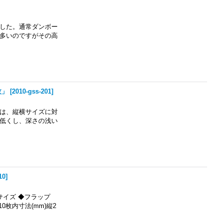
した。通常ダンボー
多いのですがその高
枚」
[
2010-gss-201
]
は、縦横サイズに対
低くし、深さの浅い
10
]
サイズ ◆フラップ
枚内寸法(mm)縦2