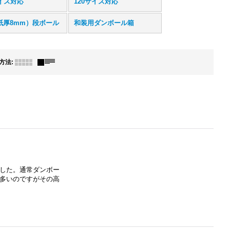
サイズ対応
120サイズ対応
紙厚8mm）段ボール
和装用ダンボール箱
方法
:
した。通常ダンボー
多いのですがその高