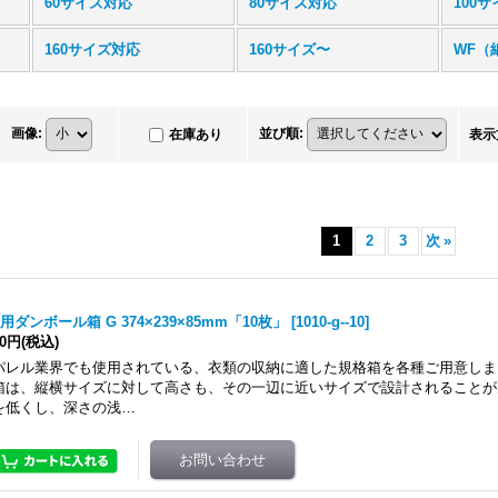
60サイズ対応
80サイズ対応
100
160サイズ対応
160サイズ〜
WF（
画像
:
並び順
:
在庫あり
表示
1
2
3
次
»
用ダンボール箱 G 374×239×85mm「10枚」
[
1010-g--10
]
00円
(税込)
パレル業界でも使用されている、衣類の収納に適した規格箱を各種ご用意しま
箱は、縦横サイズに対して高さも、その一辺に近いサイズで設計されることが
を低くし、深さの浅…