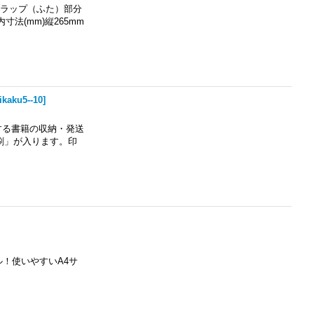
フラップ（ふた）部分
法(mm)縦265mm
ikaku5--10
]
する書籍の収納・発送
刷」が入ります。印
ボール！使いやすいA4サ