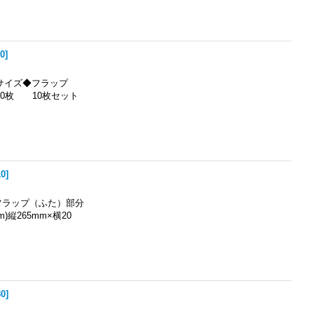
80
]
サイズ◆フラップ
80枚 10枚セット
10
]
フラップ（ふた）部分
縦265mm×横20
80
]