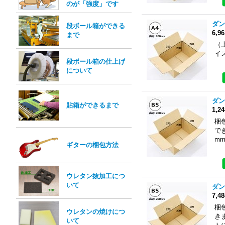
のが「強度」です
ダン
段ボール箱ができる
6,9
まで
（上
イ
段ボール箱の仕上げ
について
ダン
貼箱ができるまで
1,2
梱
で
mm
ギターの梱包方法
ウレタン抜加工につ
いて
ダン
7,4
梱
ウレタンの焼けにつ
き
いて