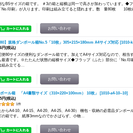
利なB5サイズの箱です。 ＃3の箱と縦横は同一で高さが加わっています。◆
「No.印刷」が入ります。印刷は組み立てると隠れます。数 量80枚 10枚内寸
80】規格ダンボール箱No.5「10枚」305×215×180mm A4サイズ対応
[
1010-k
96円
(税込)
配便80サイズの便利なダンボール箱です。加えてA4サイズ対応なので、相当
も最適です。※たたんだ状態の縦横サイズ◆フラップ（ふた）部分に「No.印
は組み立てる…
ボール箱 「A4書類サイズ（310×220×100mm） 10枚」
[
1010-a4-10--10
]
75円
(税込)
1
件
からA4-10、A4-15、A4-20、A4-25、A4-30） 梱包・収納の必需品ダン
ズの箱です。 紙厚3mmなのでかさばらず、小物…