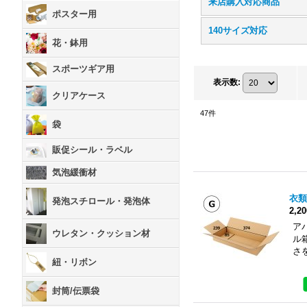
来店購入対応商品
ポスター用
140サイズ対応
花・鉢用
スポーツギア用
表示数
:
クリアケース
47
件
袋
販促シール・ラベル
気泡緩衝材
衣類
発泡スチロール・発泡体
2,2
ア
ウレタン・クッション材
ル
さ
紐・リボン
封筒/伝票袋