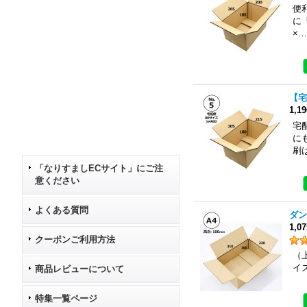
便
に
×…
【宅
1,1
宅
に
刷
「なりすましECサイト」にご注
意ください
よくある質問
ダン
1,0
クーポンご利用方法
（上
イ
商品レビューについて
特集一覧ページ