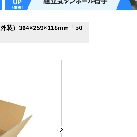
）364×259×118mm「50