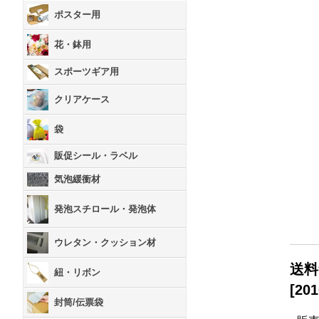
ポスター用
花・鉢用
スポーツギア用
クリアケース
袋
販促シール・ラベル
気泡緩衝材
発泡スチロール・発泡体
ウレタン・クッション材
送料
紐・リボン
[
201
封筒/伝票袋