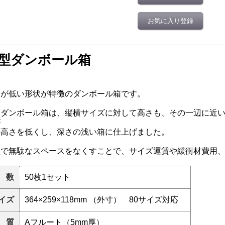
お気に入り登録
型ダンボール箱
さが低い形状が特徴のダンボール箱です。
常ダンボール箱は、縦横サイズに対して高さも、その一辺に近
が
の高さを低くし、深さの浅い箱に仕上げました。
型で無駄なスペースをなくすことで、サイズ運賃や緩衝材費用
 数
50枚1セット
イズ
364×259×118mm （外寸） 80サイズ対応
 質
Aフルート（5mm厚）