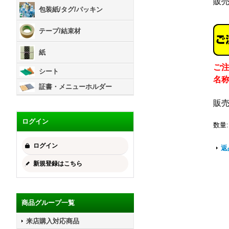
販
包装紙/タグ/パッキン
テープ/結束材
紙
ご
シート
名
証書・メニューホルダー
販
ログイン
数量
:
ログイン
返
新規登録はこちら
商品グループ一覧
来店購入対応商品