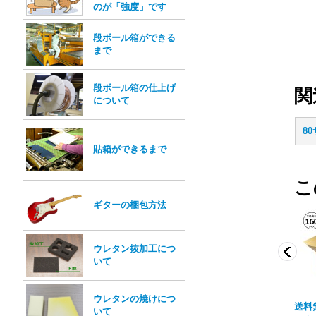
のが「強度」です
段ボール箱ができる
まで
段ボール箱の仕上げ
関
について
8
貼箱ができるまで
こ
ギターの梱包方法
ウレタン抜加工につ
いて
ウレタンの焼けにつ
料・浅形ダンボ
送料無料・パネル額縁
送料無料・浅形ダンボ
送料
いて