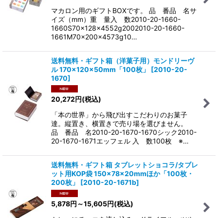
マカロン用のギフトBOXです。 品 番品 名サ
イズ（mm）重 量入 数2010-20-1660-
1660S70×128×4552g2002010-20-1660-
1661M70×200×4573g10…
送料無料・ギフト箱（洋菓子用）モンドリーヴ
ル 170×120×50mm「100枚」
[
2010-20-
1670
]
20,272
円
(税込)
「本の世界」から飛び出すこだわりのお菓子
達。縦置き、横置きで売り場を選びません。
品 番品 名2010-20-1670-1670シック2010-
20-1670-1671エッフェル 入 数100枚 ※…
送料無料・ギフト箱 タブレットショコラ/タブレ
ット用KOP袋 150×78×20mmほか「100枚・
200枚」
[
2010-20-1671b
]
5,878
円
～15,605
円
(税込)