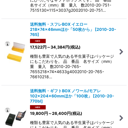
名サイズ（mm）重 量入 数2010-20-751-
7515130×115×3037g2002010-20-751…
送料無料・スフレBOX イエロー
218×74×46mmほか「50枚から」
[
2010-20-
765
]
17,522
円
～34,384
円
(税込)
種類も豊富で人気のある半生菓子はパッケージ
にもこだわりを。 品 番品 名サイズ（mm）
重 量入 数2010-20-765-
7655218×74×4633g4002010-20-765-
76610218…
送料無料・ギフトBOX ノワール/モアレ
102×204×60mmほか「100枚」
[
2010-20-
770bl
]
19,800
円
～26,400
円
(税込)
種類も豊富で人気のある半生菓子はパッケージ
にもこだわりを。 品 番品 名サイズ（mm）