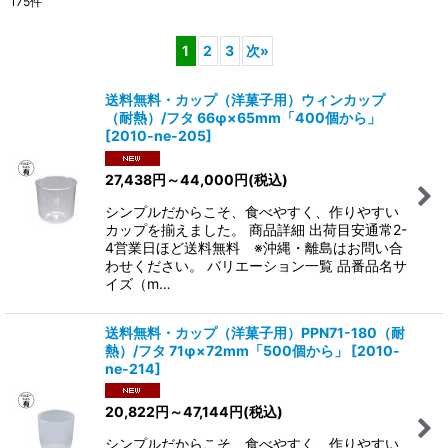
175
件
表示数
:
1
2
3
次
»
在庫あり
送料無料・カップ（洋菓子用）ウィンカップ
並び順
:
（耐熱）/フタ 66φ×65mm「400個から」
[
2010-ne-205
]
絞り込む
27,438
円
～44,000
円
(税込)
シンプルだからこそ、食べやすく、作りやすい
カップを揃えました。 商品詳細 出荷目安通常2-
4営業日ほど送料無料 ※沖縄・離島はお問い合
わせください。 バリエーション一覧 品番品名サ
イズ（m…
送料無料・カップ（洋菓子用）PPN71-180（耐
熱）/フタ 71φ×72mm「500個から」
[
2010-
ne-214
]
20,822
円
～47,144
円
(税込)
シンプルだからこそ、食べやすく、作りやすい