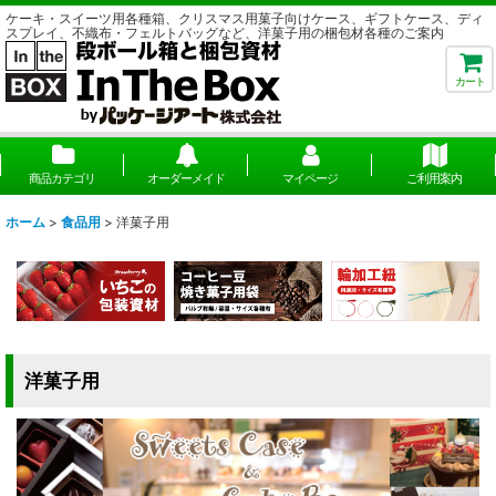
ケーキ・スイーツ用各種箱、クリスマス用菓子向けケース、ギフトケース、ディ
スプレイ、不織布・フェルトバッグなど、洋菓子用の梱包材各種のご案内
カート
商品カテゴリ
オーダーメイド
マイページ
ご利用案内
ホーム
>
食品用
>
洋菓子用
洋菓子用