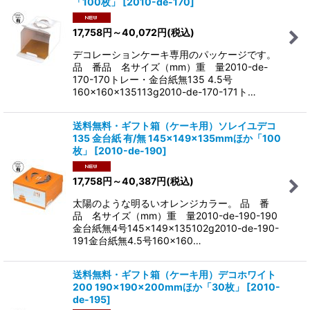
「100枚」
[
2010-de-170
]
17,758
円
～40,072
円
(税込)
デコレーションケーキ専用のパッケージです。
品 番品 名サイズ（mm）重 量2010-de-
170-170トレー・金台紙無135 4.5号
160×160×135113g2010-de-170-171ト…
送料無料・ギフト箱（ケーキ用）ソレイユデコ
135 金台紙 有/無 145×149×135mmほか「100
枚」
[
2010-de-190
]
17,758
円
～40,387
円
(税込)
太陽のような明るいオレンジカラー。 品 番
品 名サイズ（mm）重 量2010-de-190-190
金台紙無4号145×149×135102g2010-de-190-
191金台紙無4.5号160×160…
送料無料・ギフト箱（ケーキ用）デコホワイト
200 190×190×200mmほか「30枚」
[
2010-
de-195
]