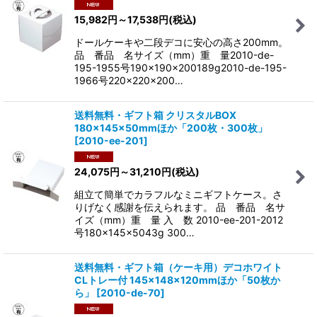
15,982
円
～17,538
円
(税込)
ドールケーキや二段デコに安心の高さ200mm。
品 番品 名サイズ（mm）重 量2010-de-
195-1955号190×190×200189g2010-de-195-
1966号220×220×200…
送料無料・ギフト箱 クリスタルBOX
180×145×50mmほか「200枚・300枚」
[
2010-ee-201
]
24,075
円
～31,210
円
(税込)
組立て簡単でカラフルなミニギフトケース。さ
りげなく感謝を伝えられます。 品 番品 名サ
イズ（mm）重 量 入 数 2010-ee-201-2012
号180×145×5043g 300…
送料無料・ギフト箱（ケーキ用）デコホワイト
CLトレー付 145×148×120mmほか「50枚か
ら」
[
2010-de-70
]