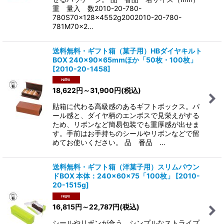
重 量入 数2010-20-780-
780S70×128×4552g2002010-20-780-
781M70×2…
送料無料・ギフト箱（菓子用）HBダイヤキルト
BOX 240×90×65mmほか「50枚・100枚」
[
2010-20-1458
]
18,622
円
～31,900
円
(税込)
貼箱に代わる高級感のあるギフトボックス。パ
ール感と、ダイヤ柄のエンボスで見栄えがする
ため、リボンなど簡易包装でも重厚感が出せま
す。手前はお手持ちのシールやリボンなどで留
めてお使いください。 品 番品 …
送料無料・ギフト箱（洋菓子用）スリムパウン
ドBOX 本体：240×60×75「100枚」
[
2010-
20-1515g
]
16,815
円
～22,787
円
(税込)
シールやリボンが合う、シンプルなストライプ