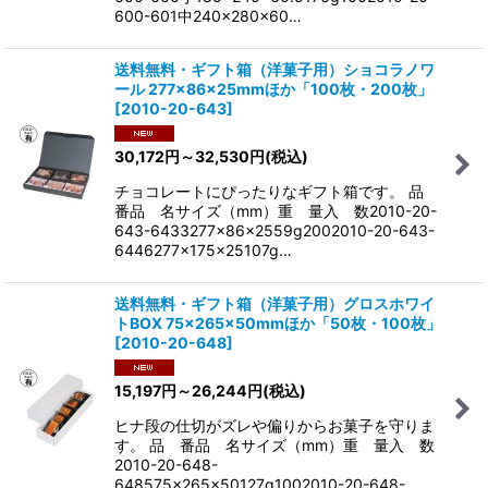
600-601中240×280×60…
送料無料・ギフト箱（洋菓子用）ショコラノワ
ール 277×86×25mmほか「100枚・200枚」
[
2010-20-643
]
30,172
円
～32,530
円
(税込)
チョコレートにぴったりなギフト箱です。 品
番品 名サイズ（mm）重 量入 数2010-20-
643-6433277×86×2559g2002010-20-643-
6446277×175×25107g…
送料無料・ギフト箱（洋菓子用）グロスホワイ
トBOX 75×265×50mmほか「50枚・100枚」
[
2010-20-648
]
15,197
円
～26,244
円
(税込)
ヒナ段の仕切がズレや偏りからお菓子を守りま
す。 品 番品 名サイズ（mm）重 量入 数
2010-20-648-
648575×265×50127g1002010-20-648-