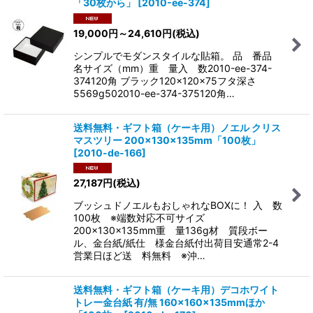
「30枚から」
[
2010-ee-374
]
19,000
円
～24,610
円
(税込)
シンプルでモダンスタイルな貼箱。 品 番品
名サイズ（mm）重 量入 数2010-ee-374-
374120角 ブラック120×120×75フタ深さ
5569g502010-ee-374-375120角…
送料無料・ギフト箱（ケーキ用）ノエル クリス
マスツリー 200×130×135mm「100枚」
[
2010-de-166
]
27,187
円
(税込)
ブッシュドノエルもおしゃれなBOXに！ 入 数
100枚 ※端数対応不可サイズ
200×130×135mm重 量136g材 質段ボー
ル、金台紙/紙仕 様金台紙付出荷目安通常2-4
営業日ほど送 料無料 ※沖…
送料無料・ギフト箱（ケーキ用）デコホワイト
トレー金台紙 有/無 160×160×135mmほか