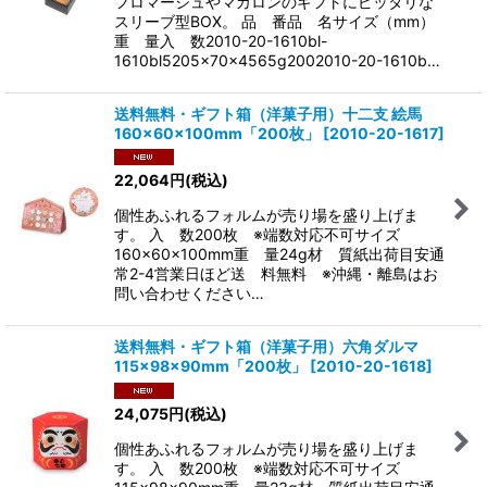
フロマージュやマカロンのギフトにピッタリな
スリーブ型BOX。 品 番品 名サイズ（mm）
重 量入 数2010-20-1610bl-
1610bl5205×70×4565g2002010-20-1610b…
送料無料・ギフト箱（洋菓子用）十二支 絵馬
160×60×100mm「200枚」
[
2010-20-1617
]
22,064
円
(税込)
個性あふれるフォルムが売り場を盛り上げま
す。 入 数200枚 ※端数対応不可サイズ
160×60×100mm重 量24g材 質紙出荷目安通
常2-4営業日ほど送 料無料 ※沖縄・離島はお
問い合わせください…
送料無料・ギフト箱（洋菓子用）六角ダルマ
115×98×90mm「200枚」
[
2010-20-1618
]
24,075
円
(税込)
個性あふれるフォルムが売り場を盛り上げま
す。 入 数200枚 ※端数対応不可サイズ