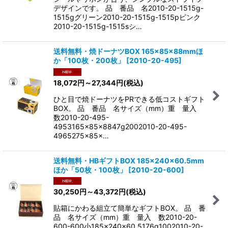
デザインです。 品 番品 名2010-20-1515g-
1515gグリーン2010-20-1515g-1515pピンク
2010-20-1515g-1515sシ…
送料無料・焼ドーナツBOX 165×85×88mmほ
か「100枚・200枚」
[
2010-20-495
]
18,072
円
～27,344
円
(税込)
ひと目で焼ドーナツをPRできる低コストギフト
BOX。 品 番品 名サイズ（mm）重 量入
数2010-20-495-
4953165×85×8847g2002010-20-495-
4965275×85×…
送料無料・HBギフトBOX 185×240×60.5mm
ほか「50枚・100枚」
[
2010-20-600
]
30,250
円
～43,372
円
(税込)
貼箱にかわる組立て簡単なギフトBOX。 品 番
品 名サイズ（mm）重 量入 数2010-20-
600-600小185×240×60.5176g1002010-20-