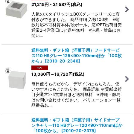
21,215
円
～31,587
円
(税込)
人気のスタイリッシュBOXグレーシリーズに窓
付きができました。 商品詳細 入数100枚 ※端
数対応不可材質本体/段ボール、窓/PET出荷目安
通常2-4営業日ほど送料無料 ※沖縄・離島はお
問い…
送料無料・ギフト箱（洋菓子用）フードサービ
ス110 HSグレー 125×90×110mmほか「100枚
から」
[
2010-20-2346
]
13,060
円
～16,720
円
(税込)
毎日使うものだから、デザインはもちろん。使
いやすさにもこだわりを。 商品詳細 材質紙出荷
目安通常2-4営業日ほど送料無料 ※沖縄・離島
はお問い合わせください。 バリエーション一覧
品番品名…
送料無料・ギフト箱（洋菓子用）サイドオープ
ンキャリー110 HSグレー 120×90×110mmほか
「100枚から」
[
2010-20-2375
]