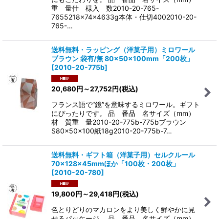
重 量仕 様入 数2010-20-765-
7655218×74×4633g本体・仕切4002010-20-
765-…
送料無料・ラッピング（洋菓子用）ミロワール
ブラウン 袋有/無 80×50×100mm「200枚」
[
2010-20-775b
]
20,680
円
～27,752
円
(税込)
フランス語で”鏡”を意味するミロワール。ギフト
にぴったりです。 品 番品 名サイズ（mm）
材 質重 量2010-20-775b-775bブラウン
S80×50×100紙18g2010-20-775b-7…
送料無料・ギフト箱（洋菓子用）セルクルール
70×128×45mmほか「100枚・200枚」
[
2010-20-780
]
19,800
円
～29,418
円
(税込)
色とりどりのマカロンをより美しく鮮やかに見
せるパッケージ。 品 番品 名サイズ（mm）