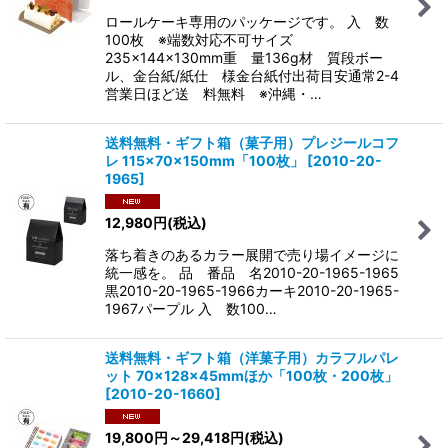
ロールケーキ専用のパッケージです。 入 数
100枚 ※端数対応不可サイズ
235×144×130mm重 量136g材 質段ボー
ル、金台紙/紙仕 様金台紙付出荷目安通常2-4
営業日ほど送 料無料 ※沖縄・…
送料無料・ギフト箱（菓子用）プレジールコフ
レ 115×70×150mm「100枚」
[
2010-20-
1965
]
12,980
円
(税込)
落ち着きのあるカラー展開で売り場イメージに
統一感を。 品 番品 名2010-20-1965-1965
黒2010-20-1965-1966カーキ2010-20-1965-
1967パープル 入 数100…
送料無料・ギフト箱（洋菓子用）カラフルパレ
ット 70×128×45mmほか「100枚・200枚」
[
2010-20-1660
]
19,800
円
～29,418
円
(税込)