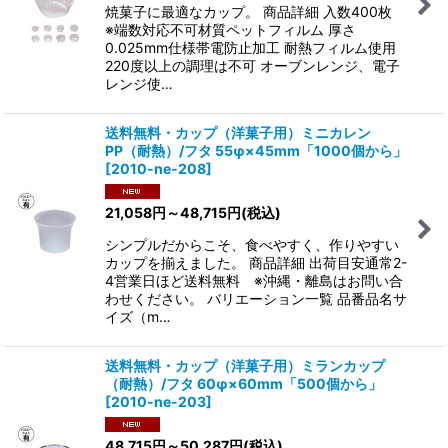
焼菓子に最適なカップ。 商品詳細 入数400枚
※端数対応不可材質ペットフィルム 厚さ
0.025mm仕様帯電防止加工 耐熱フィルム使用
220度以上の調理は不可 オーブンレンジ、電子
レンジ使…
送料無料・カップ（洋菓子用）ミニカレン
PP（耐熱）/フタ 55φ×45mm「1000個から」
[
2010-ne-208
]
21,058
円
～48,715
円
(税込)
シンプルだからこそ、食べやすく、作りやすい
カップを揃えました。 商品詳細 出荷目安通常2-
4営業日ほど送料無料 ※沖縄・離島はお問い合
わせください。 バリエーション一覧 品番品名サ
イズ（m…
送料無料・カップ（洋菓子用）ミランカップ
（耐熱）/フタ 60φ×60mm「500個から」
[
2010-ne-203
]
48,715
円
～50,287
円
(税込)