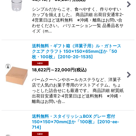
シンプルだからこそ、食べやすく、作りやすい
カップを揃えました。 商品詳細 出荷目安通常2-
4営業日ほど送料無料 ※沖縄・離島はお問い合
わせください。 バリエーション一覧 品番品名サ
イズ（m…
送料無料・ギフト箱（洋菓子用）ル・ガトース
クエア クラフト 150×150×65mmほか「50
枚・100枚」
[
2010-20-1535
]
18,622
円
～22,000
円
(税込)
バームクーヘンやホールカステラなど、洋菓子
店で人気のお菓子専用のマストアイテム。ちょ
っとした詰合せにも最適です。 商品詳細 材質紙
出荷目安通常2-4営業日ほど送料無料 ※沖縄・
離島はお問い合…
送料無料・スタイリッシュBOX グレー 窓付
150×150×70mmほか「100枚」
[
2010-ee-
714
]