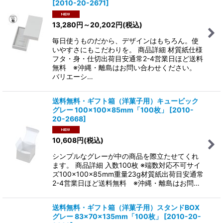
[
2010-20-2671
]
13,280
円
～20,202
円
(税込)
毎日使うものだから、デザインはもちろん。使
いやすさにもこだわりを。 商品詳細 材質紙仕様
フタ・身・仕切出荷目安通常2-4営業日ほど送料
無料 ※沖縄・離島はお問い合わせください。
バリエーシ…
送料無料・ギフト箱（洋菓子用）キュービック
グレー 100×100×85mm「100枚」
[
2010-
20-2668
]
10,608
円
(税込)
シンプルなグレーが中の商品を際立たせてくれ
ます。 商品詳細 入数100枚 ※端数対応不可サイ
ズ100×100×85mm重量23g材質紙出荷目安通常
2-4営業日ほど送料無料 ※沖縄・離島はお問…
送料無料・ギフト箱（洋菓子用）スタンドBOX
グレー 83×70×135mm「100枚」
[
2010-20-