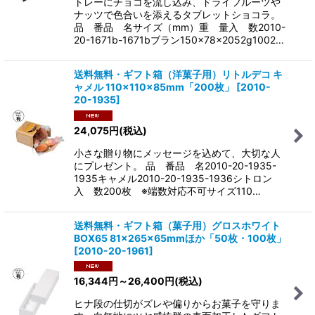
トレーにチョコを流し込み、ドライフルーツや
ナッツで色合いを添えるタブレットショコラ。
品 番品 名サイズ（mm）重 量入 数2010-
20-1671b-1671bブラン150×78×2052g1002…
送料無料・ギフト箱（洋菓子用）リトルデコ キ
ャメル 110×110×85mm「200枚」
[
2010-
20-1935
]
24,075
円
(税込)
小さな贈り物にメッセージを込めて、大切な人
にプレゼント。 品 番品 名2010-20-1935-
1935キャメル2010-20-1935-1936シトロン
入 数200枚 ※端数対応不可サイズ110…
送料無料・ギフト箱（菓子用）グロスホワイト
BOX65 81×265×65mmほか「50枚・100枚」
[
2010-20-1961
]
16,344
円
～26,400
円
(税込)
ヒナ段の仕切がズレや偏りからお菓子を守りま