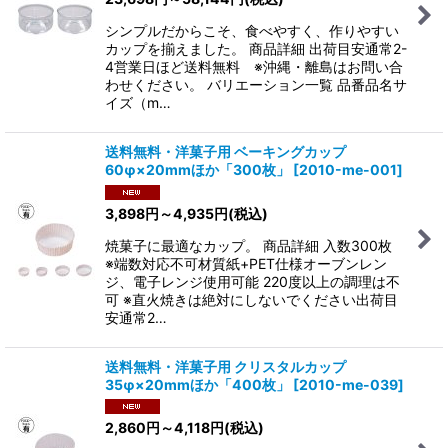
シンプルだからこそ、食べやすく、作りやすい
カップを揃えました。 商品詳細 出荷目安通常2-
4営業日ほど送料無料 ※沖縄・離島はお問い合
わせください。 バリエーション一覧 品番品名サ
イズ（m…
送料無料・洋菓子用 ベーキングカップ
60φ×20mmほか「300枚」
[
2010-me-001
]
3,898
円
～4,935
円
(税込)
焼菓子に最適なカップ。 商品詳細 入数300枚
※端数対応不可材質紙+PET仕様オーブンレン
ジ、電子レンジ使用可能 220度以上の調理は不
可 ※直火焼きは絶対にしないでください出荷目
安通常2…
送料無料・洋菓子用 クリスタルカップ
35φ×20mmほか「400枚」
[
2010-me-039
]
2,860
円
～4,118
円
(税込)