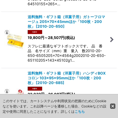
64510155×265×…
送料無料・ギフト箱（洋菓子用）ガトーフロマ
ージュ 205×70×45mmほか「100枚・200
枚」
[
2010-20-650
]
19,800
円
～28,507
円
(税込)
スフレに最適なギフトボックスです。 品 番
品 名サイズ（mm）重 量入 数2010-20-
650-6505205×70×4564g2002010-20-650-
65110205×143×45102g1…
送料無料・ギフト箱（洋菓子用）ハンディBOX
コロン 103×95×95mmほか「100枚・200
枚」
[
2010-20-685
]
22,032
円
～26,087
円
(税込)
このサイトでは、カートシステムや利用状況の把握のためにCookie
ハンドル付で思わず手がのびるプチギフトに最
などを使います。これ以降ページを遷移した場合、Cookieなどの設
適なパッケージ。 品 番品 名サイズ（mm）
定や使用に同意したことになります。詳しくは
こちら
重 量入 数2010-20-685-
685S103×95×9533g2002010-20-685-