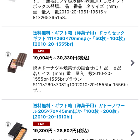
す。白無地にツヤ感抜群の表面加工したギフト
ボックス登場。 品 番品 名サイズ（mm）
重 量入 数2010-20-1961-19615ヶ
81×265×65158…
送料無料・ギフト箱（洋菓子用）ドゥミセック
ギフト 111×260×70mmほか「50枚・100枚」
[
2010-20-1555br
]
19,094
円
～30,330
円
(税込)
焼きドーナツや焼菓子の詰合せに！ 品 番品
名サイズ（mm）重 量入 数2010-20-
1555br-1555brブラウン
S111×260×7082g1002010-20-1555br-1556br
ブ…
送料無料・ギフト箱（洋菓子用）ガトーノワー
ル 205×70×45mmほか「100枚・200枚」
[
2010-20-1610bl
]
19,800
円
～28,507
円
(税込)