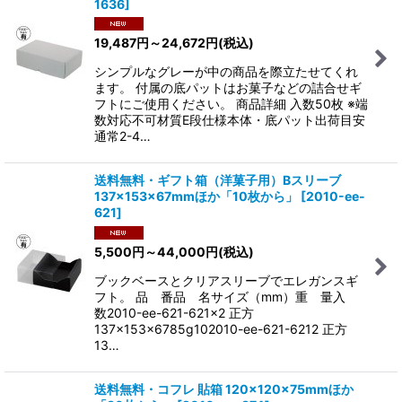
1636
]
19,487
円
～24,672
円
(税込)
シンプルなグレーが中の商品を際立たせてくれ
ます。 付属の底パットはお菓子などの詰合せギ
フトにご使用ください。 商品詳細 入数50枚 ※端
数対応不可材質E段仕様本体・底パット出荷目安
通常2-4…
送料無料・ギフト箱（洋菓子用）Bスリーブ
137×153×67mmほか「10枚から」
[
2010-ee-
621
]
5,500
円
～44,000
円
(税込)
ブックベースとクリアスリーブでエレガンスギ
フト。 品 番品 名サイズ（mm）重 量入
数2010-ee-621-621x2 正方
137×153×6785g102010-ee-621-6212 正方
13…
送料無料・コフレ 貼箱 120×120×75mmほか