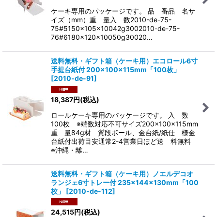
ケーキ専用のパッケージです。 品 番品 名サ
イズ（mm）重 量入 数2010-de-75-
75#5150×105×10042g3002010-de-75-
76#6180×120×10050g30020…
送料無料・ギフト箱（ケーキ用）エコロール6寸
手提台紙付 200×100×115mm「100枚」
[
2010-de-91
]
18,387
円
(税込)
ロールケーキ専用のパッケージです。 入 数
100枚 ※端数対応不可サイズ200×100×115mm
重 量84g材 質段ボール、金台紙/紙仕 様金
台紙付出荷目安通常2-4営業日ほど送 料無料
※沖縄・離…
送料無料・ギフト箱（ケーキ用）ノエルデコオ
ランジェ6寸トレー付 235×144×130mm「100
枚」
[
2010-de-112
]
24,515
円
(税込)