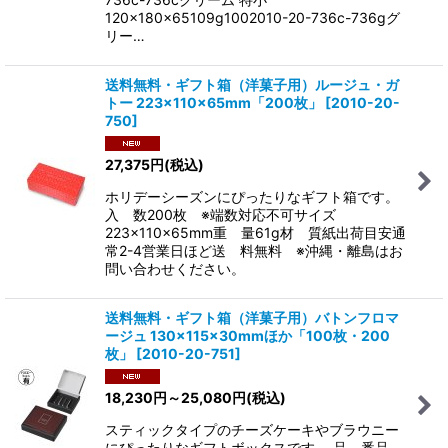
120×180×65109g1002010-20-736c-736gグ
リー…
送料無料・ギフト箱（洋菓子用）ルージュ・ガ
トー 223×110×65mm「200枚」
[
2010-20-
750
]
27,375
円
(税込)
ホリデーシーズンにぴったりなギフト箱です。
入 数200枚 ※端数対応不可サイズ
223×110×65mm重 量61g材 質紙出荷目安通
常2-4営業日ほど送 料無料 ※沖縄・離島はお
問い合わせください。
送料無料・ギフト箱（洋菓子用）バトンフロマ
ージュ 130×115×30mmほか「100枚・200
枚」
[
2010-20-751
]
18,230
円
～25,080
円
(税込)
スティックタイプのチーズケーキやブラウニー
にぴったりなギフトボックスです。 品 番品