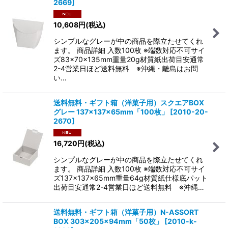
2669
]
10,608
円
(税込)
シンプルなグレーが中の商品を際立たせてくれ
ます。 商品詳細 入数100枚 ※端数対応不可サイ
ズ83×70×135mm重量20g材質紙出荷目安通常
2-4営業日ほど送料無料 ※沖縄・離島はお問
い…
送料無料・ギフト箱（洋菓子用）スクエアBOX
グレー 137×137×65mm「100枚」
[
2010-20-
2670
]
16,720
円
(税込)
シンプルなグレーが中の商品を際立たせてくれ
ます。 商品詳細 入数100枚 ※端数対応不可サイ
ズ137×137×65mm重量64g材質紙仕様底パット
出荷目安通常2-4営業日ほど送料無料 ※沖縄…
送料無料・ギフト箱（洋菓子用）N-ASSORT
BOX 303×205×94mm「50枚」
[
2010-k-