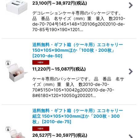
23,100
円
～38,972
円
(税込)
デコレーションケーキ専用のパッケージです。
品 番品 名サイズ（mm）重 量入 数2010-
de-70-704号145×148×120106g2002010-de-
70-85号190×190×1201…
送料無料・ギフト箱（ケーキ用）エコキャリー
150×105×90mmほか「100枚・200枚」
[
2010-de-50
]
11,220
円
～15,087
円
(税込)
ケーキ専用のパッケージです。 品 番品 名サ
イズ（mm）重 量入 数2010-de-70-
70#5150×105×10042g2002010-de-70-
8#6180×120×10050g200201…
送料無料・ギフト箱（ケーキ用）エコキャリー
組立 150×105×100mmほか「200枚・300
枚」
[
2010-de-75
]
26,527
円
～30,597
円
(税込)