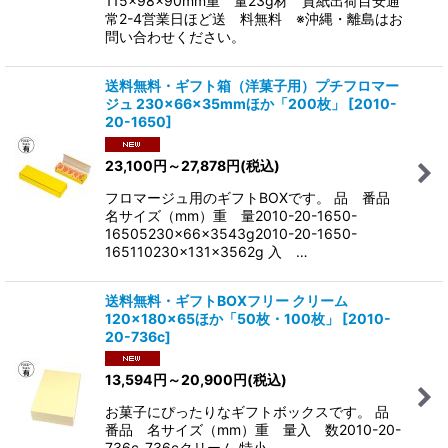
115×98×90mm重 量23g材 質紙出荷目安通
常2-4営業日ほど送 料無料 ※沖縄・離島はお
問い合わせください。
送料無料・ギフト箱（洋菓子用）プチフロマー
ジュ 230×66×35mmほか「200枚」
[
2010-
20-1650
]
23,100
円
～27,878
円
(税込)
フロマージュ用のギフトBOXです。 品 番品
名サイズ（mm）重 量2010-20-1650-
16505230×66×3543g2010-20-1650-
165110230×131×3562g 入 …
送料無料・ギフトBOXフリー クリーム
120×180×65ほか「50枚・100枚」
[
2010-
20-736c
]
13,594
円
～20,900
円
(税込)
お菓子にぴったりなギフトボックスです。 品
番品 名サイズ（mm）重 量入 数2010-20-
736c-736cクリーム 特小