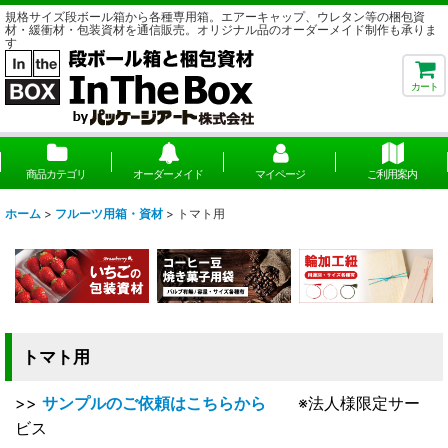
規格サイズ段ボール箱から各種専用箱。エアーキャップ、ウレタン等の梱包資
材・緩衝材・包装資材を通信販売。オリジナル品のオーダーメイド制作も承りま
す
カート
商品カテゴリ
オーダーメイド
マイページ
ご利用案内
ホーム
>
フルーツ用箱・資材
>
トマト用
トマト用
>>
サンプルのご依頼はこちらから
※法人様限定サー
ビス