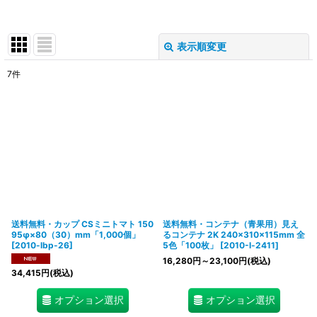
表示順変更
閉じる
7
件
表示数
:
在庫あり
並び順
:
絞り込む
送料無料・カップ CSミニトマト 150
送料無料・コンテナ（青果用）見え
95φ×80（30）mm「1,000個」
るコンテナ 2K 240×310×115mm 全
[
2010-lbp-26
]
5色「100枚」
[
2010-l-2411
]
16,280
円
～23,100
円
(税込)
34,415
円
(税込)
オプション選択
オプション選択