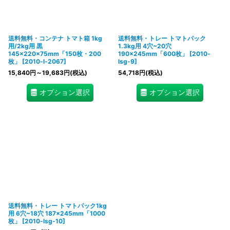
送料無料・コンテナ トマト箱 1kg
送料無料・トレー トマトパック
用/2kg用 黒
1.3kg用 4穴~20穴
145×220×75mm「150枚・200
190×245mm「600枚」
[
2010-
枚」
[
2010-l-2067
]
lsg-9
]
15,840
円
～19,683
円
(税込)
54,718
円
(税込)
オプション選択
オプション選択
送料無料・トレー トマトパック1kg
用 6穴~18穴 187×245mm「1000
枚」
[
2010-lsg-10
]