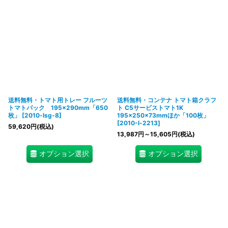
送料無料・トマト用トレー フルーツ
送料無料・コンテナ トマト箱クラフ
トマトパック 195×290mm「650
ト C5サービストマト1K
枚」
[
2010-lsg-8
]
195×250×73mmほか「100枚」
[
2010-l-2213
]
59,620
円
(税込)
13,987
円
～15,605
円
(税込)
オプション選択
オプション選択