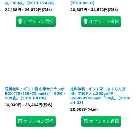
枚・180枚」
[
2010-l-2420
]
[
2010-arl-11
]
22,158
円
～26,872
円
(税込)
20,587
円
～34,572
円
(税込)
オプション選択
オプション選択
送料無料・ギフト箱 山形サクランボ
送料無料・ギフト箱（さくらんぼ
BOX 175×135×70mmほか「50枚・
用）旬彩ドオム200g×4P
200枚」
[
2010-l-8118
]
350×282×56mm「50枚」
[
2010-
arl-33
]
16,030
円
～26,464
円
(税込)
20,508
円
(税込)
オプション選択
オプション選択