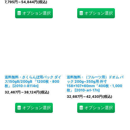
7,795
円
～54,844
円
(税込)
オプション選択
オプション選択
送料無料・さくらんぼ用パック ダイ
送料無料・（フルーツ用）ドオム パ
ス150gB/200gB 「1200枚・800
ック 200g~350g用 外寸
枚」
[
2010-l-8114n
]
158×107×60mm「400枚・1,000
枚」
[
2010-arl-17n
]
32,467
円
～38,124
円
(税込)
32,687
円
～42,430
円
(税込)
オプション選択
オプション選択