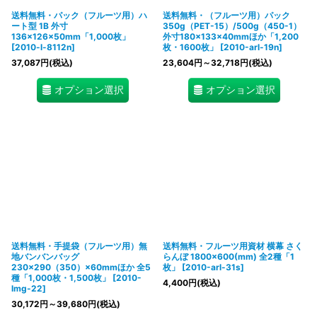
送料無料・パック（フルーツ用）ハ
送料無料・（フルーツ用）パック
ート型 1B 外寸
350g（PET-15）/500g（450-1）
136×126×50mm「1,000枚」
外寸180×133×40mmほか「1,200
[
2010-l-8112n
]
枚・1600枚」
[
2010-arl-19n
]
37,087
円
(税込)
23,604
円
～32,718
円
(税込)
オプション選択
オプション選択
送料無料・手提袋（フルーツ用）無
送料無料・フルーツ用資材 横幕 さく
地バンバンバッグ
らんぼ 1800×600(mm) 全2種「1
230×290（350）×60mmほか 全5
枚」
[
2010-arl-31s
]
種「1,000枚・1,500枚」
[
2010-
4,400
円
(税込)
lmg-22
]
30,172
円
～39,680
円
(税込)