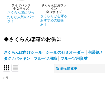
ダイヤパック
さくらんぼ用ウレ
全２サイズ
タン
全３サイズ
さくらんぼにぴっ
さくらんぼを守る
たりな人気のパッ
おすすめの緩衝
ク！
材！
◆さくらんぼ箱のお供に
さくらんぼ向けシール
|
シールのセミオーダー
|
包装紙 /
タグ / パッキン
|
フルーツ用箱
|
フルーツ用資材
表示順変更
閉じる
21
件
表示数
:
在庫あり
並び順
: