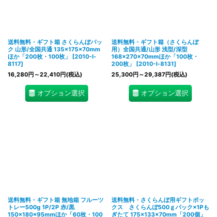
絞り込む
送料無料・ギフト箱 さくらんぼパッ
送料無料・ギフト箱（さくらんぼ
ク 山形/全国共通 135×175×70mm
用）全国共通/山形 浅型/深型
ほか「200枚・100枚」
[
2010-l-
168×270×70mmほか「100枚・
8117
]
200枚」
[
2010-l-8131
]
16,280
円
～22,410
円
(税込)
25,300
円
～29,387
円
(税込)
オプション選択
オプション選択
送料無料・ギフト箱 無地箱 フルーツ
送料無料・さくらんぼ用ギフトボッ
トレー500g 1P/2P 赤/黒
クス さくらんぼ500ｇパック×1Pも
150×180×95mmほか「60枚・100
ぎたて 175×133×70mm「200個」