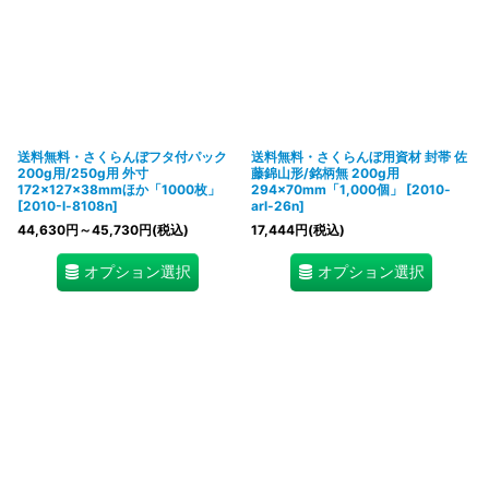
送料無料・さくらんぼフタ付パック
送料無料・さくらんぼ用資材 封帯 佐
200g用/250g用 外寸
藤錦山形/銘柄無 200g用
172×127×38mmほか「1000枚」
294×70mm「1,000個」
[
2010-
[
2010-l-8108n
]
arl-26n
]
44,630
円
～45,730
円
(税込)
17,444
円
(税込)
オプション選択
オプション選択