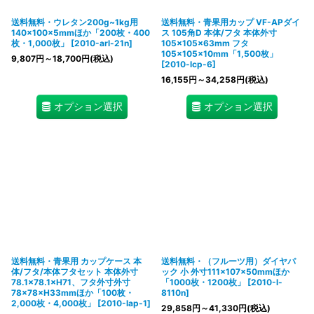
送料無料・ウレタン200g~1kg用
送料無料・青果用カップ VF-APダイ
140×100×5mmほか「200枚・400
ス 105角D 本体/フタ 本体外寸
枚・1,000枚」
[
2010-arl-21n
]
105×105×63mm フタ
105×105×10mm「1,500枚」
9,807
円
～18,700
円
(税込)
[
2010-lcp-6
]
16,155
円
～34,258
円
(税込)
オプション選択
オプション選択
送料無料・青果用 カップケース 本
送料無料・（フルーツ用）ダイヤパ
体/フタ/本体フタセット 本体外寸
ック 小 外寸111×107×50mmほか
78.1×78.1×H71、フタ外寸外寸
「1000枚・1200枚」
[
2010-l-
78×78×H33mmほか「100枚・
8110n
]
2,000枚・4,000枚」
[
2010-lap-1
]
29,858
円
～41,330
円
(税込)