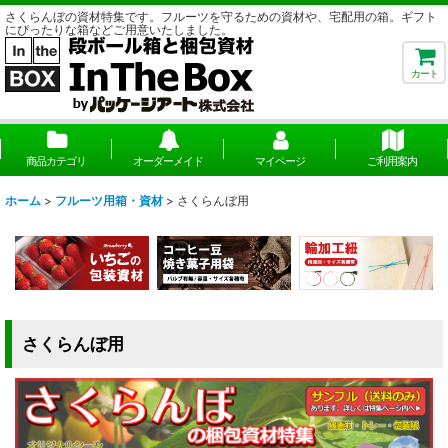
さくらんぼの資材特集です。フルーツを守るための資材や、宅配用の箱。ギフト
にぴったりな箱などご用意いたしました。
カート
商品カテゴリ
オーダーメイド
マイページ
ご利用案内
ホーム
>
フルーツ用箱・資材
>
さくらんぼ用
さくらんぼ用