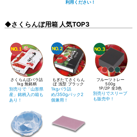
利用ください！
◆さくらんぼ用箱 人気TOP3
さくらんぼバラ詰
もぎたてさくらん
フルーツトレー
1kg 無銘柄
ぼ 浅型 ブラック
500g
1P/2P 全3色
別売りで「山形県
1kgバラ詰
別売りでスリーブ
産」銘柄入の箱も
め/350gパック2
も販売中！
あり！
個兼用！