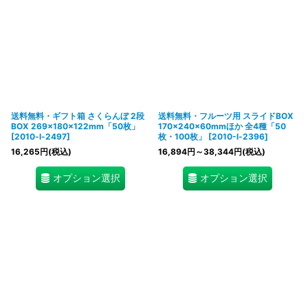
送料無料・ギフト箱 さくらんぼ 2段
送料無料・フルーツ用 スライドBOX
BOX 269×180×122mm「50枚」
170×240×60mmほか 全4種「50
[
2010-l-2497
]
枚・100枚」
[
2010-l-2396
]
16,265
円
(税込)
16,894
円
～38,344
円
(税込)
オプション選択
オプション選択