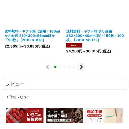
送料無料・ギフト箱（酒用）180ml
送料無料・ギフト箱 切リ身箱
かぶせ箱 210×300×56mmほか
282×200×40mmほか「50枚・100
「50枚」
[
2010-k-878
]
枚」
[
2010-sk-172
]
22,865
円
～30,880
円
(税込)
24,200
円
～30,015
円
(税込)
レビュー
0
件のレビュー