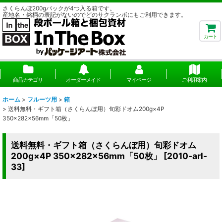
さくらんぼ200gパックが4つ入る箱です。
産地名・銘柄の表記がないのでどのサクランボにもご利用できます。
カート
商品カテゴリ
オーダーメイド
マイページ
ご利用案内
ホーム
>
フルーツ用
>
箱
>
送料無料・ギフト箱（さくらんぼ用）旬彩ドオム200g×4P
350×282×56mm「50枚」
送料無料・ギフト箱（さくらんぼ用）旬彩ドオム
200g×4P 350×282×56mm「50枚」
[
2010-arl-
33
]