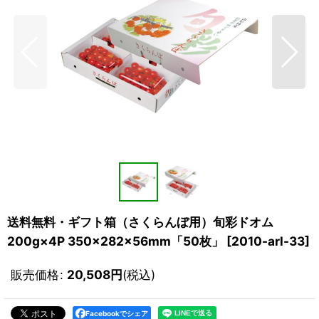
送料無料・ギフト箱（さくらんぼ用）旬彩ドオム
200g×4P 350×282×56mm「50枚」
[
2010-arl-33
]
販売価格
:
20,508
円
(税込)
Facebookでシェア