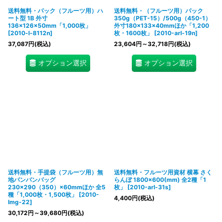
送料無料・パック（フルーツ用）ハ
送料無料・（フルーツ用）パック
ート型 1B 外寸
350g（PET-15）/500g（450-1）
136×126×50mm「1,000枚」
外寸180×133×40mmほか「1,200
[
2010-l-8112n
]
枚・1600枚」
[
2010-arl-19n
]
37,087
円
(税込)
23,604
円
～32,718
円
(税込)
オプション選択
オプション選択
送料無料・手提袋（フルーツ用）無
送料無料・フルーツ用資材 横幕 さく
地バンバンバッグ
らんぼ 1800×600(mm) 全2種「1
230×290（350）×60mmほか 全5
枚」
[
2010-arl-31s
]
種「1,000枚・1,500枚」
[
2010-
4,400
円
(税込)
lmg-22
]
30,172
円
～39,680
円
(税込)