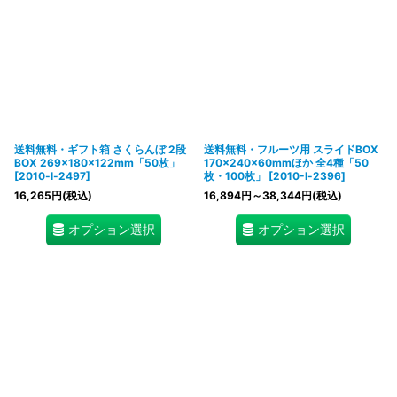
送料無料・ギフト箱 さくらんぼ 2段
送料無料・フルーツ用 スライドBOX
BOX 269×180×122mm「50枚」
170×240×60mmほか 全4種「50
[
2010-l-2497
]
枚・100枚」
[
2010-l-2396
]
16,265
円
(税込)
16,894
円
～38,344
円
(税込)
オプション選択
オプション選択