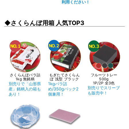
利用ください！
◆さくらんぼ用箱 人気TOP3
さくらんぼバラ詰
もぎたてさくらん
フルーツトレー
1kg 無銘柄
ぼ 浅型 ブラック
500g
1P/2P 全3色
別売りで「山形県
1kgバラ詰
別売りでスリーブ
産」銘柄入の箱も
め/350gパック2
も販売中！
あり！
個兼用！