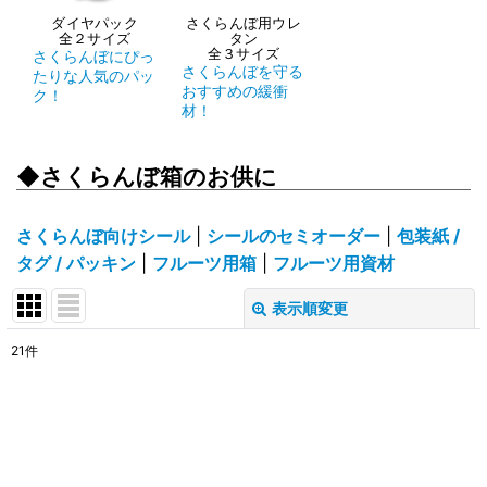
ダイヤパック
さくらんぼ用ウレ
全２サイズ
タン
全３サイズ
さくらんぼにぴっ
さくらんぼを守る
たりな人気のパッ
おすすめの緩衝
ク！
材！
◆さくらんぼ箱のお供に
さくらんぼ向けシール
|
シールのセミオーダー
|
包装紙 /
タグ / パッキン
|
フルーツ用箱
|
フルーツ用資材
表示順変更
閉じる
21
件
表示数
:
在庫あり
並び順
: