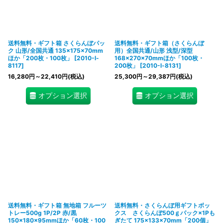
絞り込む
送料無料・ギフト箱 さくらんぼパッ
送料無料・ギフト箱（さくらんぼ
ク 山形/全国共通 135×175×70mm
用）全国共通/山形 浅型/深型
ほか「200枚・100枚」
[
2010-l-
168×270×70mmほか「100枚・
8117
]
200枚」
[
2010-l-8131
]
16,280
円
～22,410
円
(税込)
25,300
円
～29,387
円
(税込)
オプション選択
オプション選択
送料無料・ギフト箱 無地箱 フルーツ
送料無料・さくらんぼ用ギフトボッ
トレー500g 1P/2P 赤/黒
クス さくらんぼ500ｇパック×1Pも
150×180×95mmほか「60枚・100
ぎたて 175×133×70mm「200個」