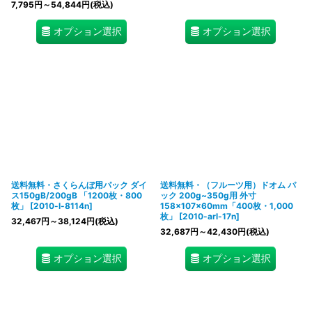
7,795
円
～54,844
円
(税込)
オプション選択
オプション選択
送料無料・さくらんぼ用パック ダイ
送料無料・（フルーツ用）ドオム パ
ス150gB/200gB 「1200枚・800
ック 200g~350g用 外寸
枚」
[
2010-l-8114n
]
158×107×60mm「400枚・1,000
枚」
[
2010-arl-17n
]
32,467
円
～38,124
円
(税込)
32,687
円
～42,430
円
(税込)
オプション選択
オプション選択