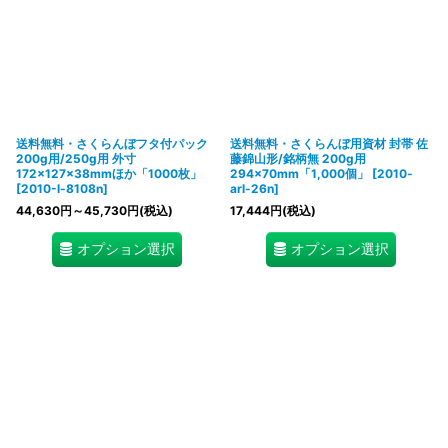
送料無料・さくらんぼフタ付パック
送料無料・さくらんぼ用資材 封帯 佐
200g用/250g用 外寸
藤錦山形/銘柄無 200g用
172×127×38mmほか「1000枚」
294×70mm「1,000個」
[
2010-
[
2010-l-8108n
]
arl-26n
]
44,630
円
～45,730
円
(税込)
17,444
円
(税込)
オプション選択
オプション選択