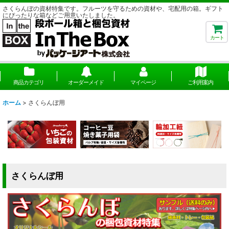
さくらんぼの資材特集です。フルーツを守るための資材や、宅配用の箱。ギフト
にぴったりな箱などご用意いたしました。
カート
商品カテゴリ
オーダーメイド
マイページ
ご利用案内
ホーム
>
さくらんぼ用
さくらんぼ用