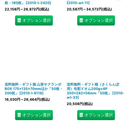
枚・180枚」
[
2010-l-2420
]
[
2010-arl-11
]
22,158
円
～26,872
円
(税込)
20,587
円
～34,572
円
(税込)
オプション選択
オプション選択
送料無料・ギフト箱 山形サクランボ
送料無料・ギフト箱（さくらんぼ
BOX 175×135×70mmほか「50枚・
用）旬彩ドオム200g×4P
200枚」
[
2010-l-8118
]
350×282×56mm「50枚」
[
2010-
arl-33
]
16,030
円
～26,464
円
(税込)
20,508
円
(税込)
オプション選択
オプション選択