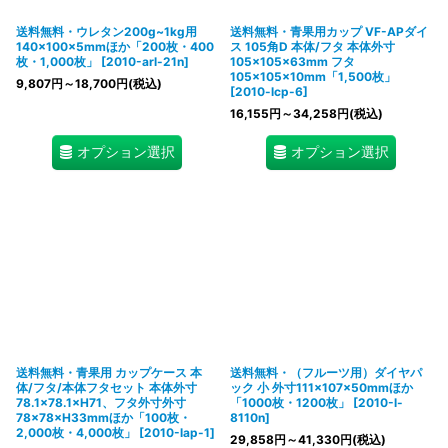
送料無料・ウレタン200g~1kg用
送料無料・青果用カップ VF-APダイ
140×100×5mmほか「200枚・400
ス 105角D 本体/フタ 本体外寸
枚・1,000枚」
[
2010-arl-21n
]
105×105×63mm フタ
105×105×10mm「1,500枚」
9,807
円
～18,700
円
(税込)
[
2010-lcp-6
]
16,155
円
～34,258
円
(税込)
オプション選択
オプション選択
送料無料・青果用 カップケース 本
送料無料・（フルーツ用）ダイヤパ
体/フタ/本体フタセット 本体外寸
ック 小 外寸111×107×50mmほか
78.1×78.1×H71、フタ外寸外寸
「1000枚・1200枚」
[
2010-l-
78×78×H33mmほか「100枚・
8110n
]
2,000枚・4,000枚」
[
2010-lap-1
]
29,858
円
～41,330
円
(税込)