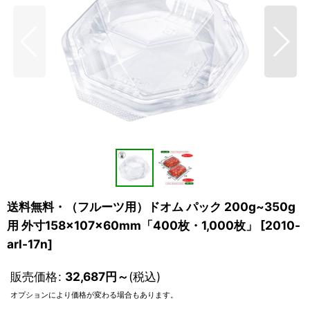
送料無料・（フルーツ用）ドオム パック 200g~350g
用 外寸158×107×60mm「400枚・1,000枚」
[
2010-
arl-17n
]
販売価格
:
32,687
円
～
(税込)
オプションにより価格が変わる場合もあります。