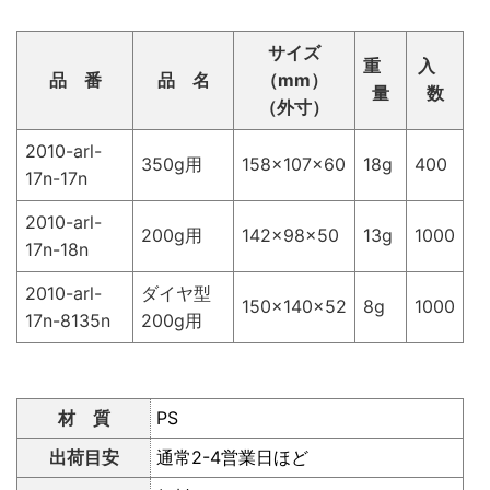
サイズ
重
入
品 番
品 名
（mm）
量
数
（外寸）
2010-arl-
350g用
158×107×60
18g
400
17n-17n
2010-arl-
200g用
142×98×50
13g
1000
17n-18n
2010-arl-
ダイヤ型
150×140×52
8g
1000
17n-8135n
200g用
材 質
PS
出荷目安
通常2-4営業日ほど