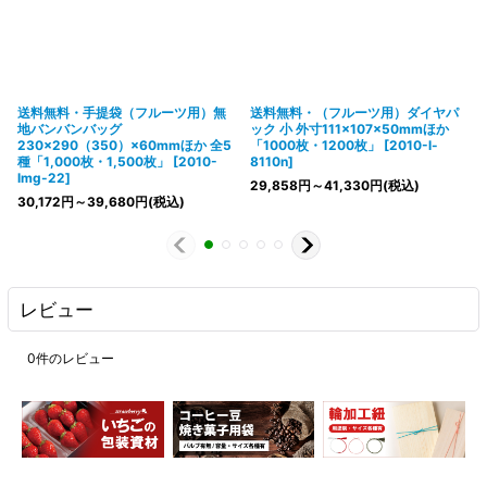
送料無料・手提袋（フルーツ用）無
送料無料・（フルーツ用）ダイヤパ
地バンバンバッグ
ック 小 外寸111×107×50mmほか
230×290（350）×60mmほか 全5
「1000枚・1200枚」
[
2010-l-
種「1,000枚・1,500枚」
[
2010-
8110n
]
lmg-22
]
29,858
円
～41,330
円
(税込)
30,172
円
～39,680
円
(税込)
レビュー
0
件のレビュー