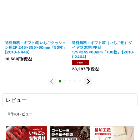
送料無料・ギフト箱 いちごクッショ
送料無料・ギフト箱（いちご用）ダ
ン用2P 245×355×60mm「50枚」
イヤ型 窓開 PP貼
[
2010-l-446
]
175×245×60mm「100枚」
[
2010-
l-2404
]
16,580
円
(税込)
28,287
円
(税込)
レビュー
0
件のレビュー