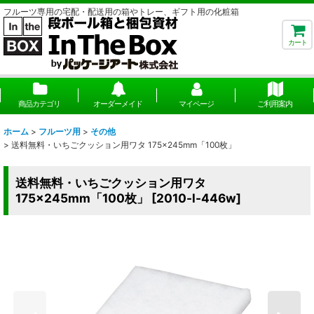
フルーツ専用の宅配・配送用の箱やトレー、ギフト用の化粧箱
カート
商品カテゴリ
オーダーメイド
マイページ
ご利用案内
ホーム
>
フルーツ用
>
その他
>
送料無料・いちごクッション用ワタ 175×245mm「100枚」
送料無料・いちごクッション用ワタ
175×245mm「100枚」
[
2010-l-446w
]