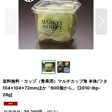
送料無料・カップ（青果用）マルチカップ角 本体/フタ
104×104×72mmほか「600個から」
[
2010-lbp-
28g
]
販売価格
:
20,210
円
～
(税込)