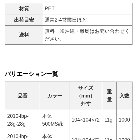
材質
PET
出荷目安
通常2-4営業日ほど
無料 ※沖縄・離島はお問い合わせく
送料
ださい。
バリエーション一覧
サイズ
重
品番
カラー
（mm）
入数
量
外寸
2010-lbp-
本体
104×104×72
11g
1000
28g-28g
500MS緑
2010-lbp-
本体