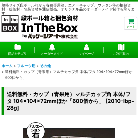
規格サイズ段ボール箱から各種専用箱。エアーキャップ、ウレタン等の梱包資
材・緩衝材・包装資材を通信販売。オリジナル品のオーダーメイド制作も承りま
す
カート
商品カテゴリ
オーダーメイド
マイページ
ご利用案内
ホーム
>
フルーツ用
>
その他
>
送料無料・カップ（青果用）マルチカップ角 本体/フタ 104×104×72mmほか
「600個から」
送料無料・カップ（青果用）マルチカップ角 本体/フ
タ 104×104×72mmほか「600個から」
[
2010-lbp-
28g
]