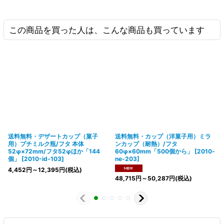
この商品を買った人は、こんな商品も買っています
送料無料・デザートカップ（菓子
送料無料・カップ（洋菓子用）ミラ
用）プチミルク瓶/フタ 本体
ンカップ（耐熱）/フタ
52φ×72mm/フタ52φほか「144
60φ×60mm「500個から」
[
2010-
個」
[
2010-id-103
]
ne-203
]
4,452
円
～12,395
円
(税込)
48,715
円
～50,287
円
(税込)