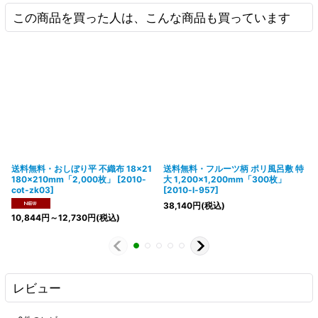
この商品を買った人は、こんな商品も買っています
送料無料・おしぼり平 不織布 18×21
送料無料・フルーツ柄 ポリ風呂敷 特
180×210mm「2,000枚」
[
2010-
大 1,200×1,200mm「300枚」
cot-zk03
]
[
2010-l-957
]
38,140
円
(税込)
10,844
円
～12,730
円
(税込)
レビュー