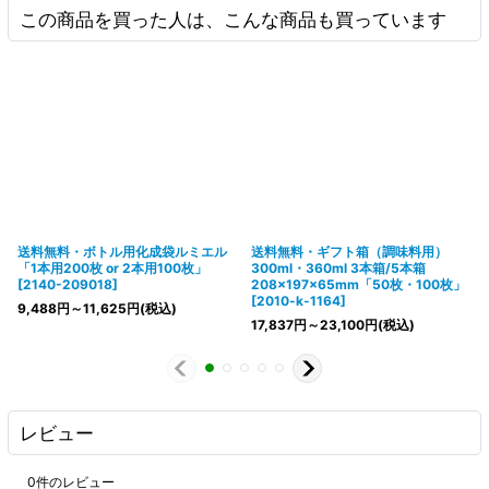
この商品を買った人は、こんな商品も買っています
送料無料・ボトル用化成袋ルミエル
送料無料・ギフト箱（調味料用）
「1本用200枚 or 2本用100枚」
300ml・360ml 3本箱/5本箱
[
2140-209018
]
208×197×65mm「50枚・100枚」
[
2010-k-1164
]
9,488
円
～11,625
円
(税込)
17,837
円
～23,100
円
(税込)
レビュー
0
件のレビュー