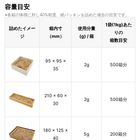
容量目安
※各箱の体積に対し40%程度、紙パッキンを詰めた場合の目安です。
1袋(1kg)あた
詰めたイメー
箱内寸
使用分量
りの
ジ
（mm）
(g) / 箱
箱数目安
95 × 95 ×
2g
500箱分
35
210 × 60 ×
2g
500箱分
30
180 × 125 ×
5g
200箱分
40