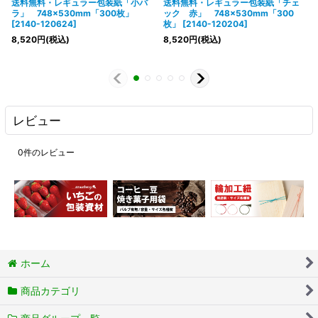
送料無料・レギュラー包装紙「小バ
送料無料・レギュラー包装紙「チェ
ラ」 748×530mm「300枚」
ック 赤」 748×530mm「300
[
2140-120624
]
枚」
[
2140-120204
]
8,520
円
(税込)
8,520
円
(税込)
レビュー
0
件のレビュー
ホーム
商品カテゴリ