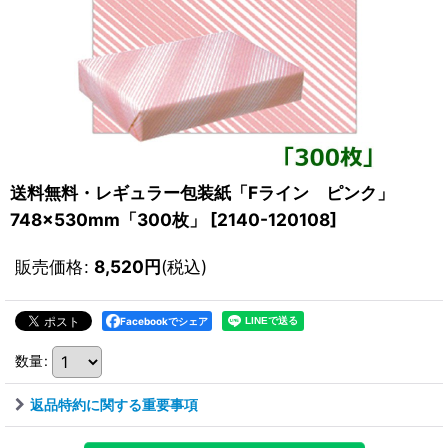
送料無料・レギュラー包装紙「Fライン ピンク」
748×530mm「300枚」
[
2140-120108
]
販売価格
:
8,520
円
(税込)
Facebookでシェア
数量
:
返品特約に関する重要事項