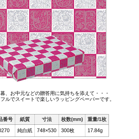
歳暮、お中元などの贈答用に気持ちを添えて・・・
ラフルでスイートで楽しいラッピングペーパーです。
品番号
紙質
寸法
枚数(mm)
重量/1枚
0270
純白紙
748×530
300枚
17.84g