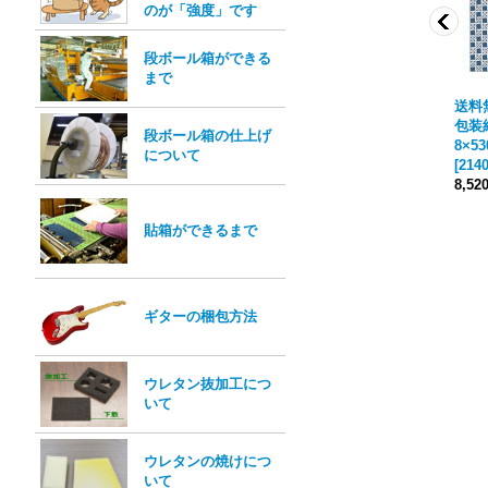
のが「強度」です
段ボール箱ができる
まで
料・レギュラー
送料無料・レギュラー
送料無料・レギュラー
送料
「英字 青」
包装紙「ノーブル」
包装紙「ポップ」 74
包装
段ボール箱の仕上げ
30mm「300枚」
748×530mm「300枚」
8×530mm「300枚」
8×5
について
20271
]
[
2140-120247
]
[
2140-157603
]
[
2140
(税込)
8,520円
(税込)
12,610円
(税込)
8,52
貼箱ができるまで
ギターの梱包方法
ウレタン抜加工につ
いて
ウレタンの焼けにつ
いて