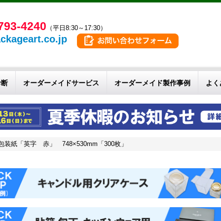
793-4240
（平日8:30～17:30）
ckageart.co.jp
診断
オーダーメイドサービス
オーダーメイド製作事例
よく
装紙「英字 赤」 748×530mm「300枚」