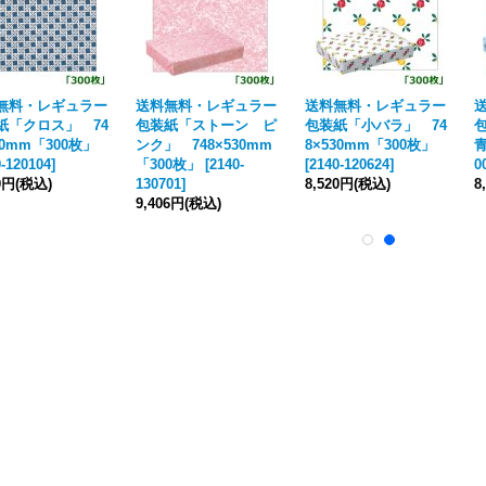
無料・レギュラー
送料無料・レギュラー
送料無料・レギュラー
紙「クロス」 74
包装紙「ストーン ピ
包装紙「小バラ」 74
30mm「300枚」
ンク」 748×530mm
8×530mm「300枚」
青
-120104
]
「300枚」
[
2140-
[
2140-120624
]
0
0円
(税込)
130701
]
8,520円
(税込)
8
9,406円
(税込)