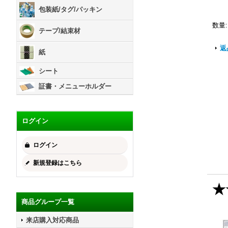
包装紙/タグ/パッキン
数量
:
テープ/結束材
返
紙
シート
証書・メニューホルダー
ログイン
ログイン
新規登録はこちら
★
商品グループ一覧
来店購入対応商品