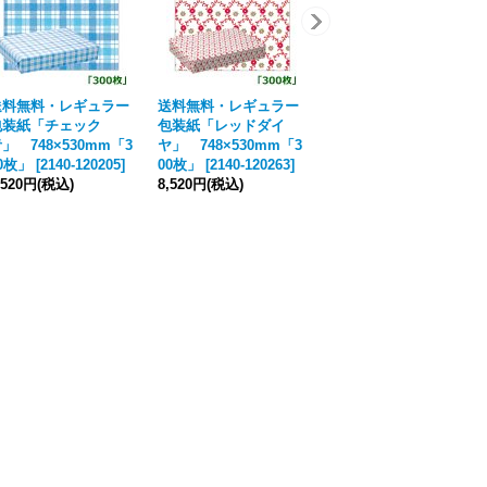
送料無料・レギュラー
送料無料・レギュラー
包装紙「チェック
包装紙「レッドダイ
」 748×530mm「3
ヤ」 748×530mm「3
0枚」
[
2140-120205
]
00枚」
[
2140-120263
]
,520円
(税込)
8,520円
(税込)