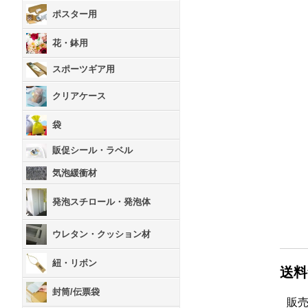
ポスター用
花・鉢用
スポーツギア用
クリアケース
袋
販促シール・ラベル
気泡緩衝材
発泡スチロール・発泡体
ウレタン・クッション材
紐・リボン
送料
封筒/伝票袋
販