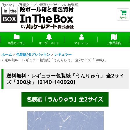
使いやすい万能タイプで豊富なデザインの包装紙
カート
商品カテゴリ
オーダーメイド
マイページ
ご利用案内
ホーム
>
包装紙/タグ/パッキン
>
レギュラー
>
送料無料・レギュラー包装紙「うんりゅう」 全2サイズ「300枚」
送料無料・レギュラー包装紙「うんりゅう」 全2サイ
ズ「300枚」
[
2140-140920
]