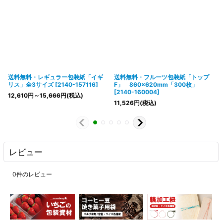
送料無料・レギュラー包装紙「イギ
送料無料・フルーツ包装紙「トップ
リス」全3サイズ
[
2140-157116
]
F」 860×620mm「300枚」
[
2140-160004
]
12,610
円
～15,666
円
(税込)
11,526
円
(税込)
レビュー
0
件のレビュー