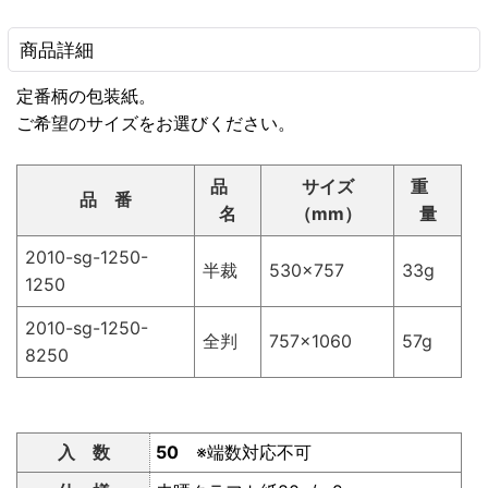
商品詳細
定番柄の包装紙。
ご希望のサイズをお選びください。
品
サイズ
重
品 番
名
（mm）
量
2010-sg-1250-
半裁
530×757
33g
1250
2010-sg-1250-
全判
757×1060
57g
8250
入 数
50
※端数対応不可