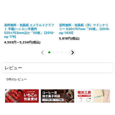
送料無料・包装紙 エメラルドクラフ
送料無料・包装紙（洋）マドンナリ
ト 半裁/ハトロン半裁判
リー 530×757mm「50枚」
[
2010-
525×753mmほか「50枚」
[
2010-
sg-1430
]
sg-179
]
5,619
円
(税込)
4,503
円
～5,234
円
(税込)
レビュー
0
件のレビュー