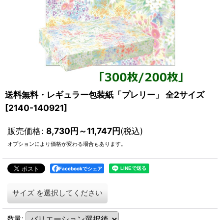
送料無料・レギュラー包装紙「プレリー」 全2サイズ
[
2140-140921
]
販売価格
:
8,730
円
～11,747
円
(税込)
オプションにより価格が変わる場合もあります。
Facebookでシェア
サイズ
を選択してください
数量
: