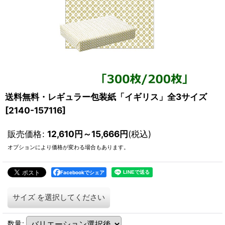
送料無料・レギュラー包装紙「イギリス」全3サイズ
[
2140-157116
]
販売価格
:
12,610
円
～15,666
円
(税込)
オプションにより価格が変わる場合もあります。
Facebookでシェア
サイズ
を選択してください
数量
: