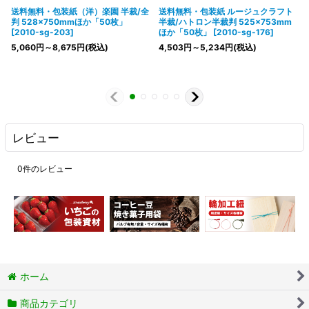
送料無料・包装紙（洋）楽園 半裁/全
送料無料・包装紙 ルージュクラフト
判 528×750mmほか「50枚」
半裁/ハトロン半裁判 525×753mm
[
2010-sg-203
]
ほか「50枚」
[
2010-sg-176
]
5,060
円
～8,675
円
(税込)
4,503
円
～5,234
円
(税込)
レビュー
0
件のレビュー
ホーム
商品カテゴリ