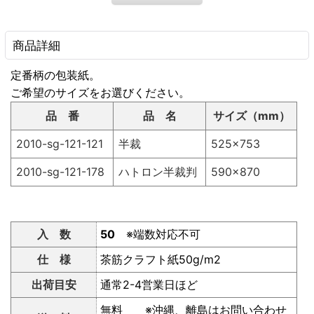
商品詳細
定番柄の包装紙。
ご希望のサイズをお選びください。
品 番
品 名
サイズ（mm）
2010-sg-121-121
半裁
525×753
2010-sg-121-178
ハトロン半裁判
590×870
入 数
50
※端数対応不可
仕 様
茶筋クラフト紙50g/m2
出荷目安
通常2-4営業日ほど
無料 ※沖縄、離島はお問い合わせ