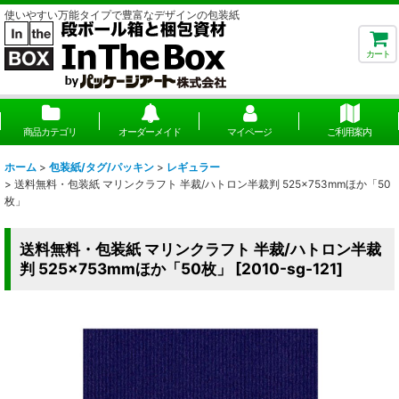
使いやすい万能タイプで豊富なデザインの包装紙
カート
商品カテゴリ
オーダーメイド
マイページ
ご利用案内
ホーム
>
包装紙/タグ/パッキン
>
レギュラー
>
送料無料・包装紙 マリンクラフト 半裁/ハトロン半裁判 525×753mmほか「50
枚」
送料無料・包装紙 マリンクラフト 半裁/ハトロン半裁
判 525×753mmほか「50枚」
[
2010-sg-121
]