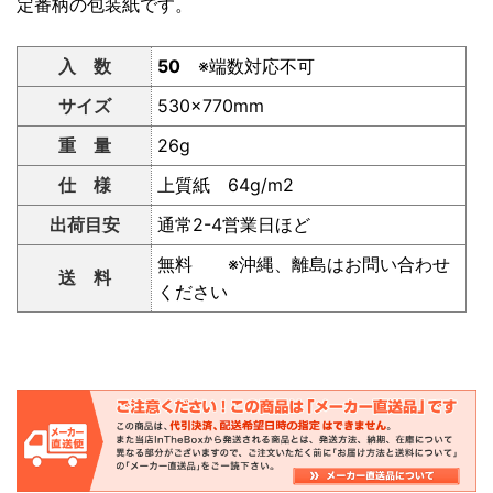
定番柄の包装紙です。
入 数
50
※端数対応不可
サイズ
530×770mm
重 量
26g
仕 様
上質紙 64g/m2
出荷目安
通常2-4営業日ほど
無料 ※沖縄、離島はお問い合わせ
送 料
ください