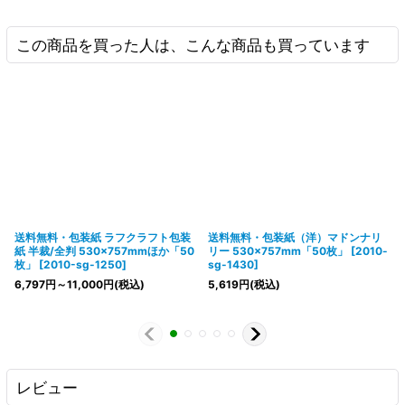
この商品を買った人は、こんな商品も買っています
送料無料・包装紙 ラフクラフト包装
送料無料・包装紙（洋）マドンナリ
紙 半裁/全判 530×757mmほか「50
リー 530×757mm「50枚」
[
2010-
枚」
[
2010-sg-1250
]
sg-1430
]
6,797
円
～11,000
円
(税込)
5,619
円
(税込)
レビュー