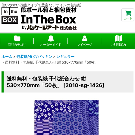
使いやすい万能タイプで豊富なデザインの包装紙
カート
商品カテゴリ
オーダーメイド
マイページ
ご利用案内
ホーム
>
包装紙/タグ/パッキン
>
レギュラー
>
送料無料・包装紙 千代紙合わせ 紺 530×770mm「50枚」
送料無料・包装紙 千代紙合わせ 紺
530×770mm「50枚」
[
2010-sg-1426
]