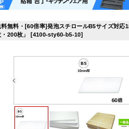
送料無料・[60倍率]発泡スチロールB5サイズ対応182
枚・200枚」
[
4100-sty60-b5-10
]