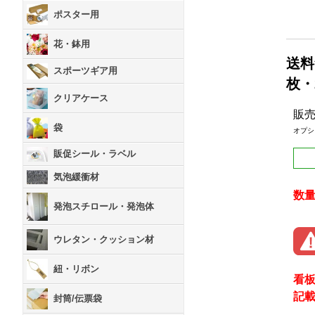
ポスター用
花・鉢用
送料
スポーツギア用
枚・
クリアケース
販
袋
オプシ
販促シール・ラベル
気泡緩衝材
数
発泡スチロール・発泡体
ウレタン・クッション材
紐・リボン
看
記
封筒/伝票袋