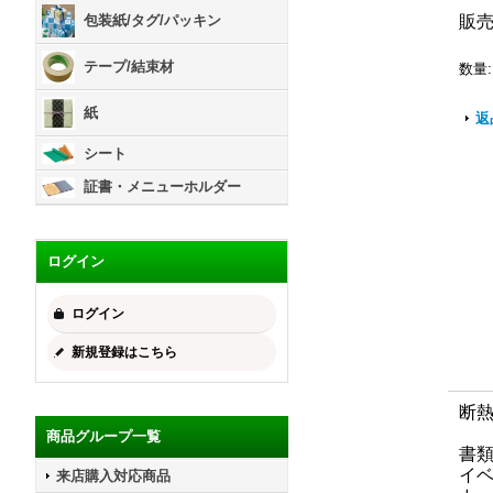
販
包装紙/タグ/パッキン
テープ/結束材
数量
:
紙
返
シート
証書・メニューホルダー
ログイン
ログイン
新規登録はこちら
断
商品グループ一覧
書
イ
来店購入対応商品