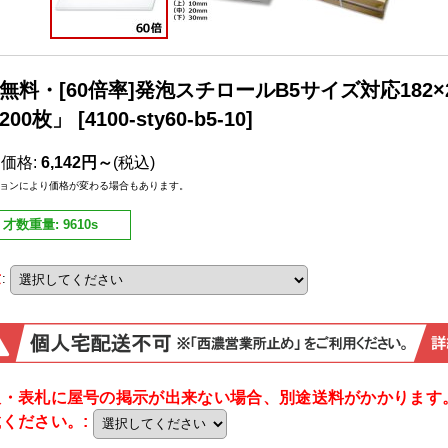
無料・[60倍率]発泡スチロールB5サイズ対応182×25
200枚」
[
4100-sty60-b5-10
]
売価格
:
6,142円～
(税込)
ョンにより価格が変わる場合もあります。
才数重量
:
9610s
量
:
板・表札に屋号の掲示が出来ない場合、別途送料がかかります
載ください。
: