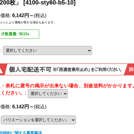
200枚」
[
4100-sty60-b5-10
]
売価格
:
6,142円～
(税込)
ョンにより価格が変わる場合もあります。
才数重量
:
9610s
量
:
板・表札に屋号の掲示が出来ない場合、別途送料がかかります
載ください。
:
売価格
:
6,142円～
(税込)
品特約に関する重要事項