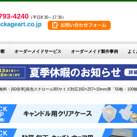
793-4240
（平日8:30～17:30）
ckageart.co.jp
診断
オーダーメイドサービス
オーダーメイド製作事例
よく
無料・[60倍率]発泡スチロールB5サイズ対応182×257×10mm厚「50枚・100