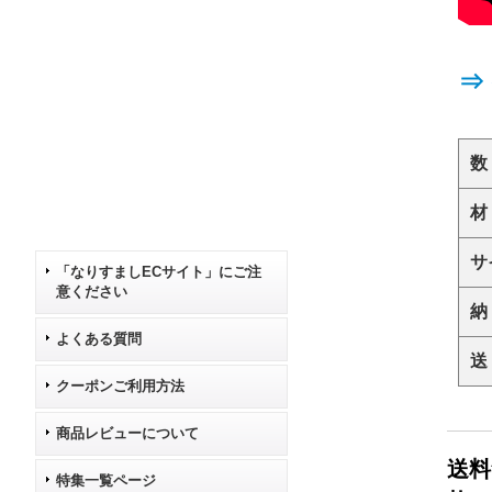
⇒
数
材
サ
「なりすましECサイト」にご注
意ください
納
よくある質問
送
クーポンご利用方法
商品レビューについて
送料
特集一覧ページ