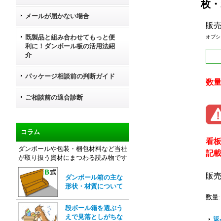
枚・
メールが届かない場合
販
既製品と組み合わせてもっと便
オプシ
利に！ダンボール板の活用法紹
介
パッケージ相談前の判断ガイド
数
ご相談前の適合診断
コラム
看
ダンボールや包装・梱包材料など当社
記
が取り扱う資材にまつわる読み物です
販
ダンボール箱の主な
形状・材質について
数量
:
段ボール箱を選ぶう
えで見落としがちな
返