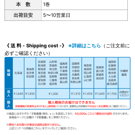
本 数
1巻
出荷目安
5〜10営業日
《 送 料 - Shipping cost -》
※詳細はこちら
（ご注文前に
必ずご確認ください）