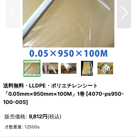
送料無料・LLDPE・ポリエチレンシート
「0.05mm×950mm×100M」1巻
[
4070-ps950-
100-005
]
販売価格
:
9,812
円
(税込)
才数重量
:
12500s