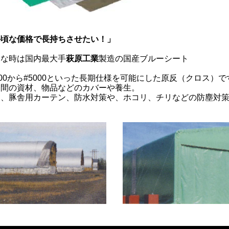
手頃な価格で長持ちさせたい！」
んな時は国内最大手
萩原工業
製造の国産ブルーシート
000から#5000といった長期仕様を可能にした原反（クロス）で
期間の資材、物品などのカバーや養生。
舎、豚舎用カーテン、防水対策や、ホコリ、チリなどの防塵対