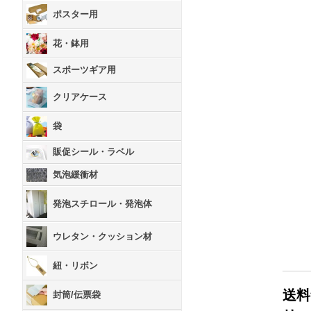
ポスター用
花・鉢用
スポーツギア用
クリアケース
袋
販促シール・ラベル
気泡緩衝材
発泡スチロール・発泡体
ウレタン・クッション材
紐・リボン
送料
封筒/伝票袋