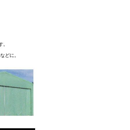
す。
策などに。