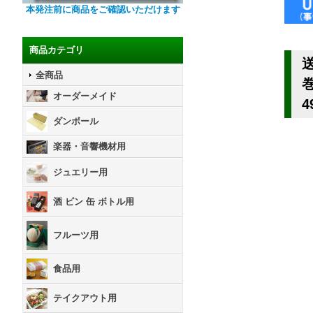
本発注前に商品をご確認いただけます
商品カテゴリ
送
全商品
オーダーメイド
4
ダンボール
楽器・音響機材用
ジュエリー用
酒 ビン 缶 ボトル用
フルーツ用
食品用
テイクアウト用