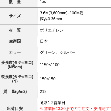
数 量
1本
3.6M(3,600mm)×100M巻
サイズ
厚み0.36mm
材 質
ポリエチレン
生産国
日本
カラー
グリーン、シルバー
張強度(タテ×ヨコ)
1150×1100
(N/5cm)
裂強度(タテ×ヨコ)
150×150
(N)
質 量(g/m2)
212
通常1-2営業日
出荷目安
※営業日13:30までのご注文・決済完了