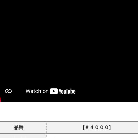
品番
[＃４０００]