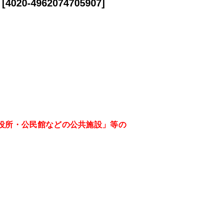
[
4020-4962074705907
]
役所・公民館などの公共施設」等の