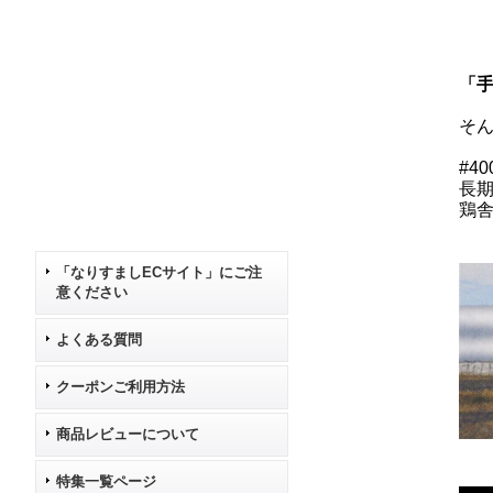
「
そ
#4
長
鶏
「なりすましECサイト」にご注
意ください
よくある質問
クーポンご利用方法
商品レビューについて
特集一覧ページ