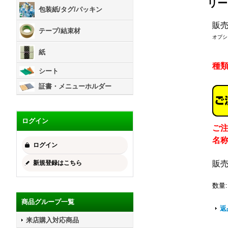
リー
包装紙/タグ/パッキン
販
テープ/結束材
オプシ
紙
種
シート
証書・メニューホルダー
ログイン
ご
名
ログイン
新規登録はこちら
販
数量
:
商品グループ一覧
返
来店購入対応商品