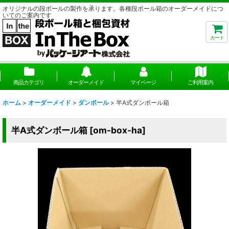
オリジナルの段ボールの製作を承ります。各種段ボール箱のオーダーメイドにつ
いてのご案内です
カート
商品カテゴリ
オーダーメイド
マイページ
ご利用案内
ホーム
>
オーダーメイド
>
ダンボール
>
半A式ダンボール箱
半A式ダンボール箱
[
om-box-ha
]