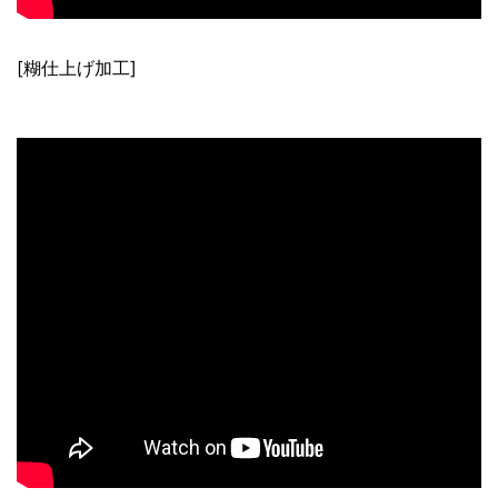
[糊仕上げ加工]