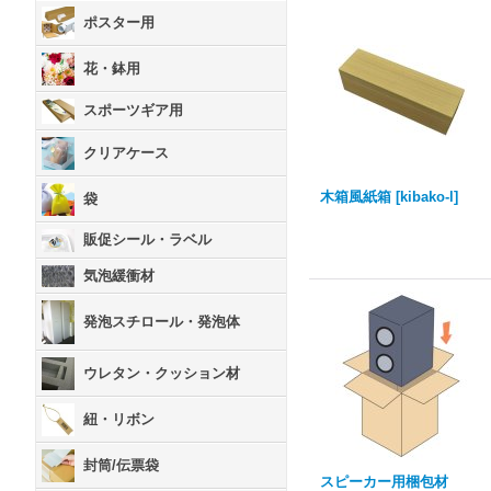
ポスター用
花・鉢用
スポーツギア用
クリアケース
木箱風紙箱
[
kibako-l
]
袋
販促シール・ラベル
気泡緩衝材
発泡スチロール・発泡体
ウレタン・クッション材
紐・リボン
封筒/伝票袋
スピーカー用梱包材