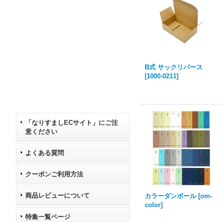
B式 サックリバース
[
1000-0211
]
「なりすましECサイト」にご注
意ください
よくある質問
クーポンご利用方法
商品レビューについて
カラーダンボール
[
om-
color
]
特集一覧ページ