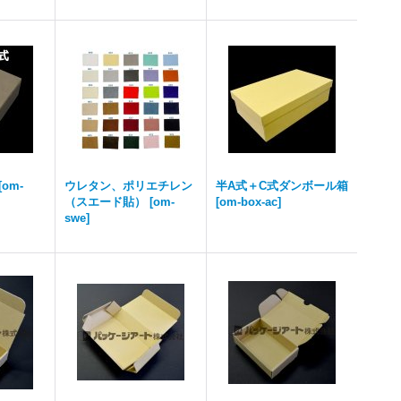
[
om-
ウレタン、ポリエチレン
半A式＋C式ダンボール箱
（スエード貼）
[
om-
[
om-box-ac
]
swe
]