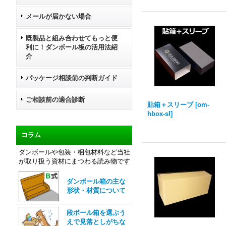
メールが届かない場合
既製品と組み合わせてもっと便
利に！ダンボール板の活用法紹
介
パッケージ相談前の判断ガイド
ご相談前の適合診断
貼箱＋スリーブ
[
om-
hbox-sl
]
コラム
ダンボールや包装・梱包材料など当社
が取り扱う資材にまつわる読み物です
ダンボール箱の主な
形状・材質について
段ボール箱を選ぶう
えで見落としがちな