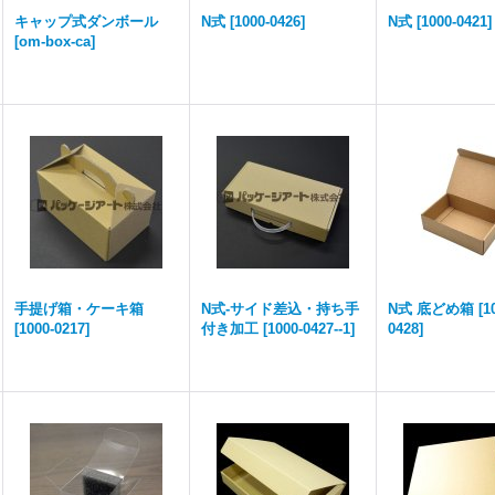
キャップ式ダンボール
N式
[
1000-0426
]
N式
[
1000-0421
]
[
om-box-ca
]
手提げ箱・ケーキ箱
N式-サイド差込・持ち手
N式 底どめ箱
[
1
[
1000-0217
]
付き加工
[
1000-0427--1
]
0428
]