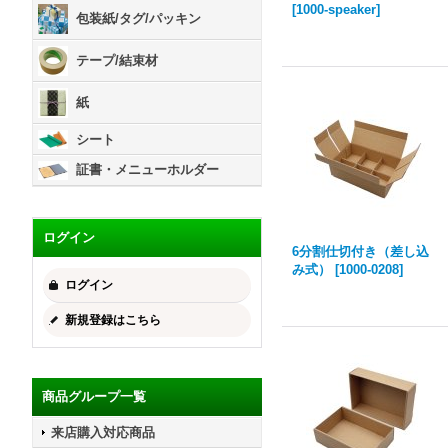
[
1000-speaker
]
包装紙/タグ/パッキン
テープ/結束材
紙
シート
証書・メニューホルダー
ログイン
6分割仕切付き（差し込
み式）
[
1000-0208
]
ログイン
新規登録はこちら
商品グループ一覧
来店購入対応商品