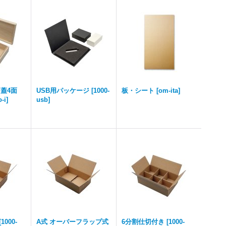
蓋4面
USB用パッケージ
[
1000-
板・シート
[
om-ita
]
-i
]
usb
]
[
1000-
A式 オーバーフラップ式
6分割仕切付き
[
1000-