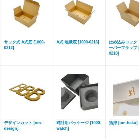
サック式 A式底
[
1000-
A式 地獄底
[
1000-0216
]
はめ込みロック
0212
]
ーバーフラップ
0218
]
デザインカット
[
om-
時計用パッケージ
[
1000-
箔押
[
om-haku
]
design
]
watch
]