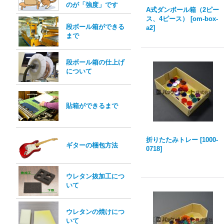
のが「強度」です
A式ダンボール箱（2ピー
ス、4ピース）
[
om-box-
段ボール箱ができる
a2
]
まで
段ボール箱の仕上げ
について
貼箱ができるまで
折りたたみトレー
[
1000-
ギターの梱包方法
0718
]
ウレタン抜加工につ
いて
ウレタンの焼けにつ
いて