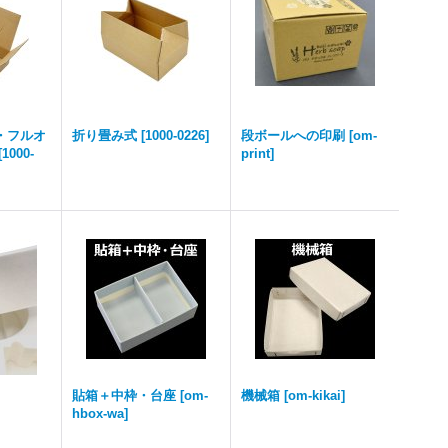
・フルオ
折り畳み式
[
1000-0226
]
段ボールへの印刷
[
om-
[
1000-
print
]
貼箱＋中枠・台座
[
om-
機械箱
[
om-kikai
]
hbox-wa
]