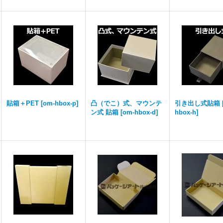
貼箱＋PET
[
om-hbox-p
]
凸（でこ）式、マウンテ
引き出し式貼箱
ン式 貼箱
[
om-hbox-d
]
hbox-h
]