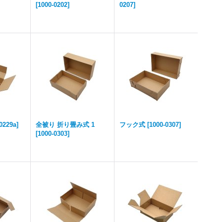
[
1000-0202
]
0207
]
0229a
]
全被り 折り畳み式 1
フック式
[
1000-0307
]
[
1000-0303
]