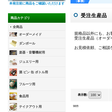
本発注前に商品をご確認いただけます
受注生産品
商品カテゴリ
全商品
規格品以外にも、お
オーダーメイド
受注生産品（オーダ
ダンボール
お見積依頼、ご相談
楽器・音響機材用
ジュエリー用
酒 ビン 缶 ボトル用
フルーツ用
表示数
:
食品用
98
件
テイクアウト用