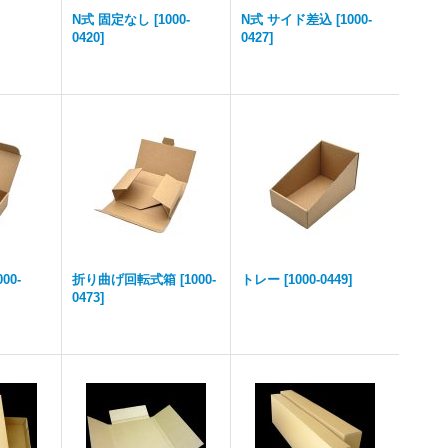
N式 固定なし
[
1000-
N式 サイド差込
[
1000-
0420
]
0427
]
000-
折り曲げ回転式箱
[
1000-
トレー
[
1000-0449
]
0473
]