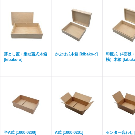
落とし蓋・乗せ蓋式木箱
かぶせ式木箱
[
kibako-c
]
印籠式（4面桟・
[
kibako-o
]
桟）木箱
[
kibako
半A式
[
1000-0200
]
A式
[
1000-0201
]
センター合わせ