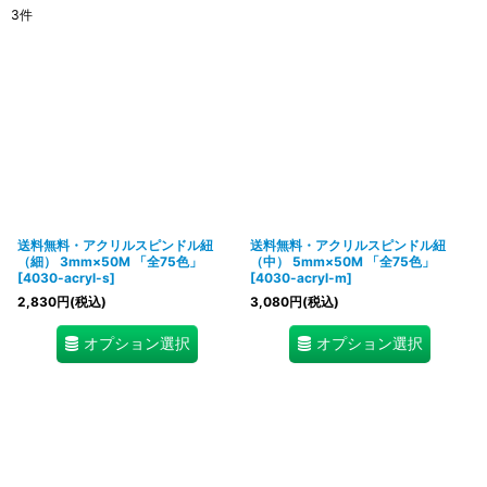
3
件
表示数
:
在庫あり
並び順
:
絞り込む
送料無料・アクリルスピンドル紐
送料無料・アクリルスピンドル紐
（細） 3mm×50M 「全75色」
（中） 5mm×50M 「全75色」
[
4030-acryl-s
]
[
4030-acryl-m
]
2,830
円
(税込)
3,080
円
(税込)
オプション選択
オプション選択