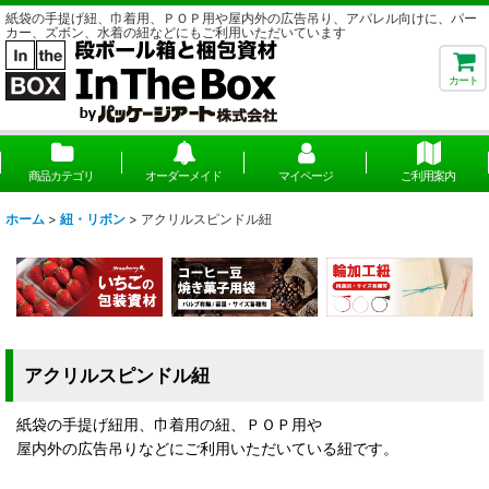
紙袋の手提げ紐、巾着用、ＰＯＰ用や屋内外の広告吊り、アパレル向けに、パー
カー、ズボン、水着の紐などにもご利用いただいています
カート
商品カテゴリ
オーダーメイド
マイページ
ご利用案内
ホーム
>
紐・リボン
>
アクリルスピンドル紐
アクリルスピンドル紐
紙袋の手提げ紐用、巾着用の紐、ＰＯＰ用や
屋内外の広告吊りなどにご利用いただいている紐です。