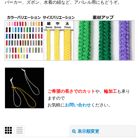
パーカー、ズボン、水着の紐など、アパレル用にもどうぞ。
ご希望の長さでのカット
や、
輪加工
も承り
ますので
お気軽に
お問い合わせ
ください。
表示順変更
閉じる