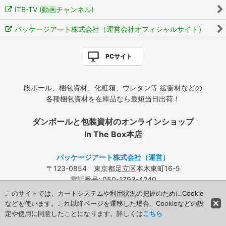
ITB-TV (動画チャンネル)
パッケージアート株式会社（運営会社オフィシャルサイト）
PCサイト
段ボール、梱包資材、化粧箱、ウレタン等 緩衝材などの
各種梱包資材を在庫品なら最短当日出荷！
ダンボールと包装資材のオンラインショップ
In The Box本店
パッケージアート株式会社（運営）
〒123-0854 東京都足立区本木東町16-5
電話番号: 050-1793-4240
FAX: 03-3840-4424
このサイトでは、カートシステムや利用状況の把握のためにCookie
メールアドレス:
info@packageart.co.jp
などを使います。これ以降ページを遷移した場合、Cookieなどの設
定や使用に同意したことになります。詳しくは
こちら
Copyright (C) 2008 Packageart. All Rights Reserved.