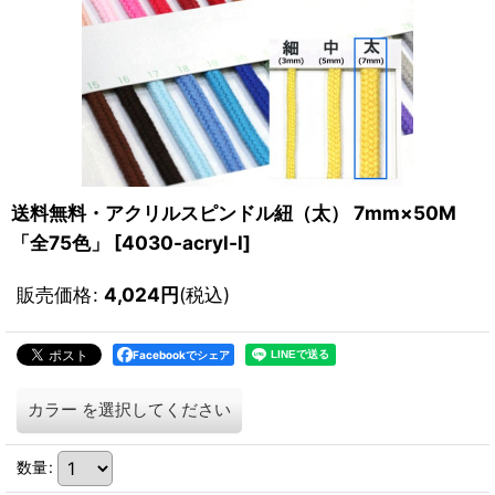
送料無料・アクリルスピンドル紐（太） 7mm×50M
「全75色」
[
4030-acryl-l
]
販売価格
:
4,024
円
(税込)
Facebookでシェア
カラー
を選択してください
数量
: