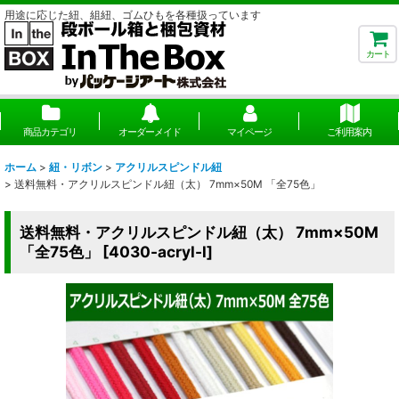
用途に応じた紐、組紐、ゴムひもを各種扱っています
カート
商品カテゴリ
オーダーメイド
マイページ
ご利用案内
ホーム
>
紐・リボン
>
アクリルスピンドル紐
>
送料無料・アクリルスピンドル紐（太） 7mm×50M 「全75色」
送料無料・アクリルスピンドル紐（太） 7mm×50M
「全75色」
[
4030-acryl-l
]