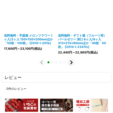
送料無料・手提箱 メロンフラワー 1
送料無料・ギフト箱（フルーツ用）
ヶ入/2ヶ入 150×150×200mmほか
パールゼリー 深口 6ヶ入/9ヶ入
「50枚・100枚」
[
2010-l-201b
]
313×215×80mmほか「40枚・50
枚」
[
2010-l-2341fs
]
17,600
円
～23,100
円
(税込)
22,440
円
～22,865
円
(税込)
レビュー
0
件のレビュー