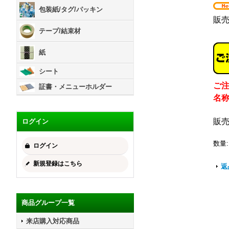
包装紙/タグ/パッキン
販
テープ/結束材
紙
シート
ご
証書・メニューホルダー
名
販
ログイン
数量
:
ログイン
新規登録はこちら
返
商品グループ一覧
来店購入対応商品