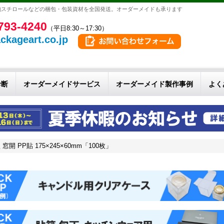
泡スチロールなどの梱包・包装資材を全国発送。オーダーメイドも承ります
793-4240
（平日8:30～17:30）
ckageart.co.jp
診断
オーダーメイドサービス
オーダーメイド製作事例
よく
PP貼 175×245×60mm「100枚」