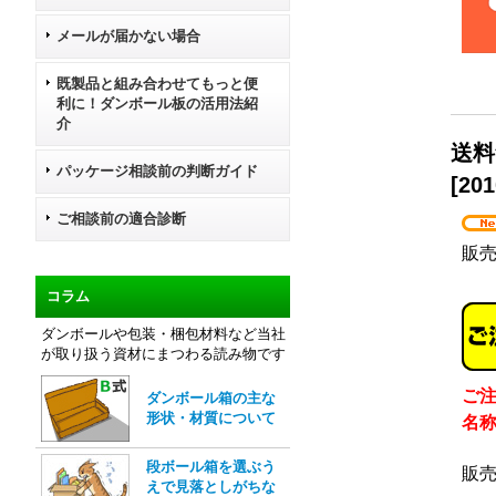
メールが届かない場合
既製品と組み合わせてもっと便
利に！ダンボール板の活用法紹
介
送料
パッケージ相談前の判断ガイド
[
201
ご相談前の適合診断
販
コラム
ダンボールや包装・梱包材料など当社
が取り扱う資材にまつわる読み物です
ご
ダンボール箱の主な
形状・材質について
名
段ボール箱を選ぶう
販
えで見落としがちな