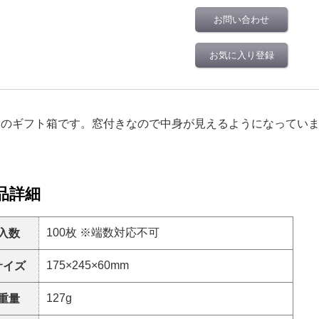
お問い合わせ
お気に入り登録
用のギフト箱です。窓付きなので中身が見えるようになってい
品詳細
100枚 ※端数対応不可
入数
175×245×60mm
サイズ
127g
重量