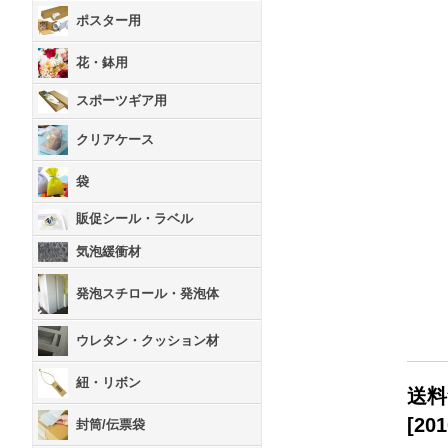
ポスター用
花・鉢用
スポーツギア用
クリアケース
袋
販促シール・ラベル
気泡緩衝材
発泡スチロール・発泡体
ウレタン・クッション材
紐・リボン
送料
[
201
封筒/伝票袋