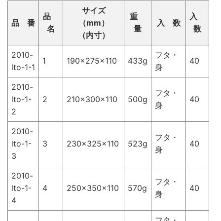
サイズ
品
重
入
品 番
（mm）
入 数
名
量
数
（内寸）
2010-
フタ・
1
190×275×110
433g
40
lto-1-1
身
2010-
フタ・
lto-1-
2
210×300×110
500g
40
身
2
2010-
フタ・
lto-1-
3
230×325×110
523g
40
身
3
2010-
フタ・
lto-1-
4
250×350×110
570g
40
身
4
フタ・