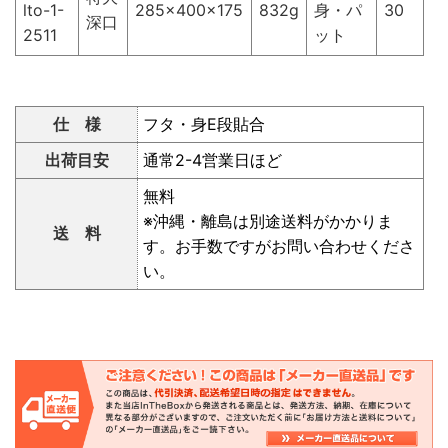
lto-1-
285×400×175
832g
身・パ
30
深口
2511
ット
仕 様
フタ・身E段貼合
出荷目安
通常2-4営業日ほど
無料
※沖縄・離島は別途送料がかかりま
送 料
す。お手数ですがお問い合わせくださ
い。