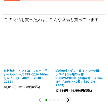
この商品を買った人は、こんな商品も買っています
送料無料・ギフト箱（フルーツ用）
送料無料・ギフト箱（フルーツ用）
シャルトルーズ 155×220×160mm
ホワイト2ヶ箱/3ヶ箱
ほか「30枚・40枚」
[
2010-l-
230×252×130（身箱深さ60）mm
2286
]
ほか「30枚・40枚」
[
2010-l-
2303
]
18,010
円
～21,372
円
(税込)
17,444
円
～19,550
円
(税込)