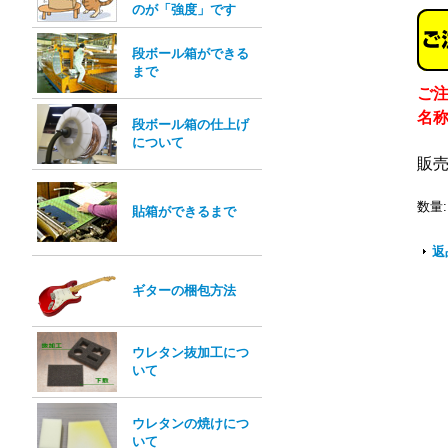
のが「強度」です
段ボール箱ができる
まで
ご
名
段ボール箱の仕上げ
について
販
数量
:
貼箱ができるまで
返
ギターの梱包方法
ウレタン抜加工につ
いて
ウレタンの焼けにつ
いて