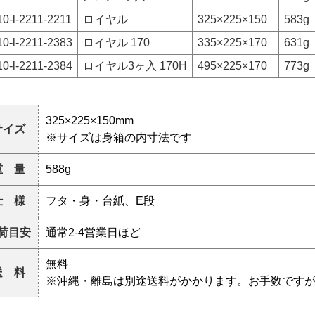
10-l-2211-2211
ロイヤル
325×225×150
583g
10-l-2211-2383
ロイヤル 170
335×225×170
631g
10-l-2211-2384
ロイヤル3ヶ入 170H
495×225×170
773g
325×225×150mm
サイズ
※サイズは身箱の内寸法です
重 量
588g
仕 様
フタ・身・台紙、E段
荷目安
通常2-4営業日ほど
無料
送 料
※沖縄・離島は別途送料がかかります。お手数です