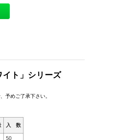
ワイト」シリーズ
で、予めご了承下さい。
量
入 数
50