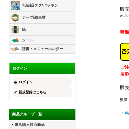
包装紙/タグ/パッキン
販
オプシ
テープ/結束材
紙
種
シート
証書・メニューホルダー
ご
ログイン
名
ログイン
販
新規登録はこちら
数量
:
返
商品グループ一覧
来店購入対応商品