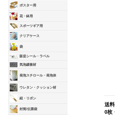
ポスター用
花・鉢用
スポーツギア用
クリアケース
袋
販促シール・ラベル
気泡緩衝材
発泡スチロール・発泡体
ウレタン・クッション材
紐・リボン
送料
封筒/伝票袋
0枚