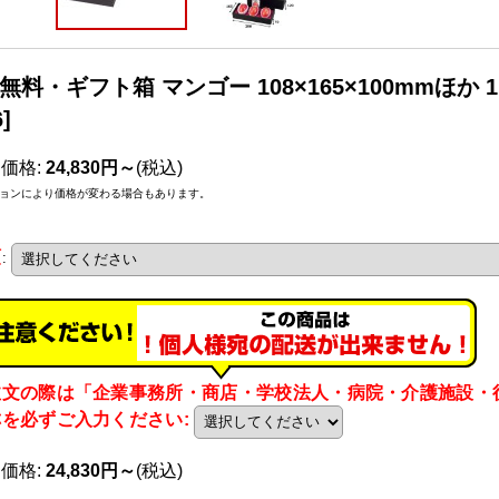
無料・ギフト箱 マンゴー 108×165×100mmほか 
6
]
売価格
:
24,830円～
(税込)
ョンにより価格が変わる場合もあります。
類
:
注文の際は「企業事務所・商店・学校法人・病院・介護施設・
称を必ずご入力ください
:
売価格
:
24,830円～
(税込)