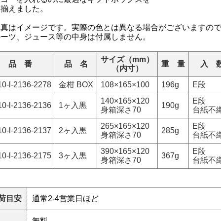
り揃えました。
写真はイメージです。実際の色とは異なる場合がございますの
ルーツ、ジュース等の中身は付属しません。
サイズ（mm）
品 番
品 名
重 量
入 
（内寸）
10-l-2136-2278
金柑 BOX
108×165×100
196g
E段
140×165×120
E段
10-l-2136-2136
1ヶ入黒
190g
身箱深さ70
台紙不
265×165×120
E段
10-l-2136-2137
2ヶ入黒
285g
身箱深さ70
台紙不
390×165×120
E段
10-l-2136-2175
3ヶ入黒
367g
身箱深さ70
台紙不
荷目安
通常2-4営業日ほど
無料