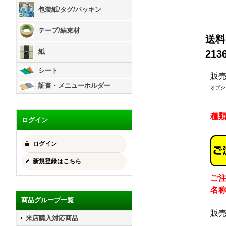
包装紙/タグ/パッキン
テープ/結束材
送料
紙
213
シート
販
証書・メニューホルダー
オプシ
種
ログイン
ログイン
新規登録はこちら
ご
名
商品グループ一覧
販
来店購入対応商品