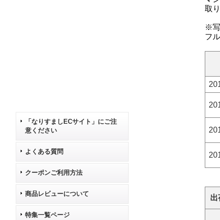
取
※
フ
20
20
「なりすましECサイト」にご注
20
意ください
よくある質問
20
クーポンご利用方法
商品レビューについて
出
特集一覧ページ