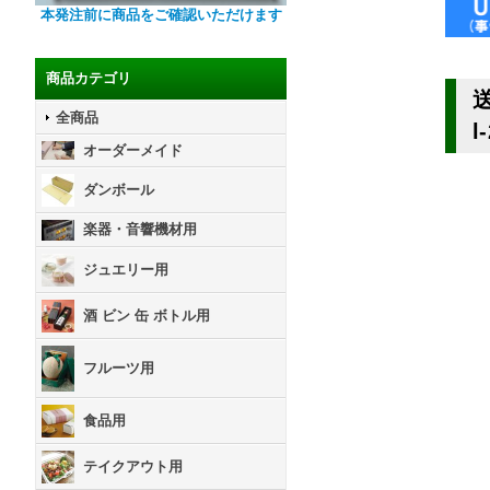
本発注前に商品をご確認いただけます
商品カテゴリ
送
全商品
l
オーダーメイド
ダンボール
楽器・音響機材用
ジュエリー用
酒 ビン 缶 ボトル用
フルーツ用
食品用
テイクアウト用