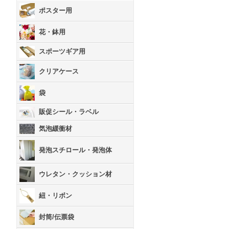
ポスター用
花・鉢用
スポーツギア用
クリアケース
袋
販促シール・ラベル
気泡緩衝材
発泡スチロール・発泡体
ウレタン・クッション材
紐・リボン
封筒/伝票袋