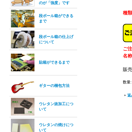
のが「強度」です
種
段ボール箱ができる
まで
段ボール箱の仕上げ
について
ご
名
貼箱ができるまで
販
数量
:
ギターの梱包方法
返
ウレタン抜加工につ
いて
ウレタンの焼けにつ
いて