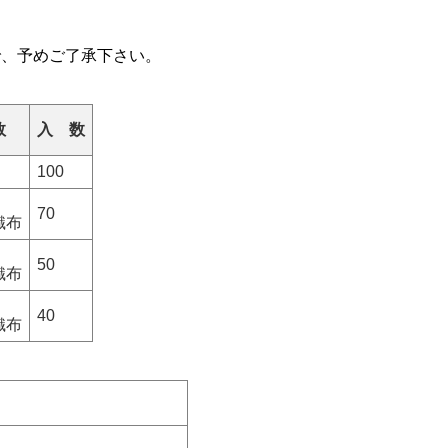
で、予めご了承下さい。
数
入 数
100
70
織布
50
織布
40
織布