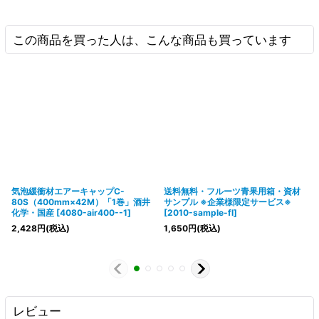
この商品を買った人は、こんな商品も買っています
気泡緩衝材エアーキャップC-
送料無料・フルーツ青果用箱・資材
80S（400mm×42M）「1巻」酒井
サンプル ※企業様限定サービス※
化学・国産
[
4080-air400--1
]
[
2010-sample-fl
]
2,428
円
(税込)
1,650
円
(税込)
レビュー