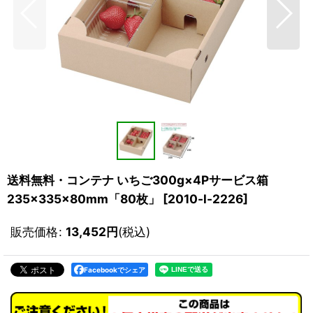
送料無料・コンテナ いちご300g×4Pサービス箱
235×335×80mm「80枚」
[
2010-l-2226
]
販売価格
:
13,452
円
(税込)
Facebookでシェア