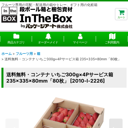
フルーツ専用の宅配・配送用の箱やトレー、ギフト用の化粧箱
カート
商品カテゴリ
オーダーメイド
マイページ
ご利用案内
ホーム
>
フルーツ用
>
箱
>
送料無料・コンテナ いちご300g×4Pサービス箱 235×335×80mm「80枚」
送料無料・コンテナ いちご300g×4Pサービス箱
235×335×80mm「80枚」
[
2010-l-2226
]