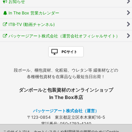
お知らせ
In The Box 営業カレンダー
ITB-TV (動画チャンネル)
パッケージアート株式会社（運営会社オフィシャルサイト）
PCサイト
段ボール、梱包資材、化粧箱、ウレタン等 緩衝材などの
各種梱包資材を在庫品なら最短当日出荷！
ダンボールと包装資材のオンラインショップ
In The Box本店
パッケージアート株式会社（運営）
〒123-0854 東京都足立区本木東町16-5
電話番号: 050-1793-4240
FAX: 03-3840-4424
このサイトでは、カートシステムや利用状況の把握のためにCookie