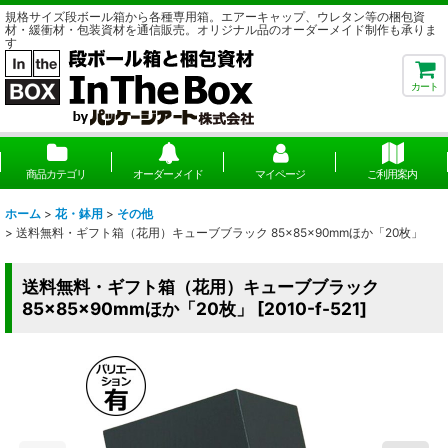
規格サイズ段ボール箱から各種専用箱。エアーキャップ、ウレタン等の梱包資
材・緩衝材・包装資材を通信販売。オリジナル品のオーダーメイド制作も承りま
す
カート
商品カテゴリ
オーダーメイド
マイページ
ご利用案内
ホーム
>
花・鉢用
>
その他
>
送料無料・ギフト箱（花用）キューブブラック 85×85×90mmほか「20枚」
送料無料・ギフト箱（花用）キューブブラック
85×85×90mmほか「20枚」
[
2010-f-521
]