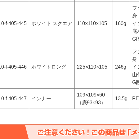
フ
身
10-f-405-445
ホワイト スクエア
110×110×105
160g
イ
底
G
フ
身
10-f-405-446
ホワイトロング
225×110×105
246g
イ
山
G
109×109×60
10-f-405-447
インナー
13.5g
PE
（底93×93）