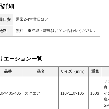
品詳細
通常2-4営業日ほど
荷目安
無料 ※沖縄・離島はお問い合わせください。
送料
リエーション一覧
品番
品名
サイズ（mm）
重量
フ
身
10-f-405-405
スクエア
110×110×105
160g
イ
底
G