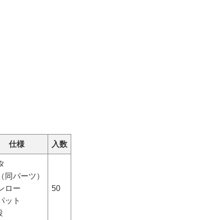
仕様
入数
タ
（同パーツ）
ンロー
50
パット
段