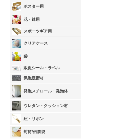
ポスター用
花・鉢用
スポーツギア用
クリアケース
袋
販促シール・ラベル
気泡緩衝材
発泡スチロール・発泡体
ウレタン・クッション材
紐・リボン
封筒/伝票袋