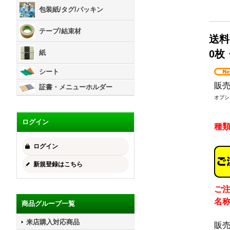
包装紙/タグ/パッキン
テープ/結束材
送料
0枚
紙
シート
販
証書・メニューホルダー
オプシ
ログイン
種
ログイン
新規登録はこちら
ご
名
商品グループ一覧
来店購入対応商品
販