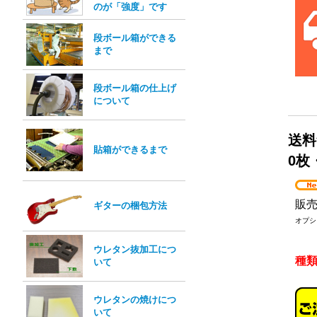
のが「強度」です
段ボール箱ができる
まで
段ボール箱の仕上げ
について
送料
貼箱ができるまで
0枚
販
ギターの梱包方法
オプシ
ウレタン抜加工につ
種
いて
ウレタンの焼けにつ
いて