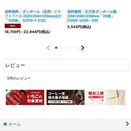
送料無料・ダンボール（花用）クラ
送料無料・正方形ダンボール箱
フトベース 250×250×120mmほか
200×200×200mm「20枚」
「100枚」
[
2010-f-312
]
[
1000-s200--20
]
5,543
円
(税込)
18,700
円
～22,944
円
(税込)
レビュー
0
件のレビュー
ホーム