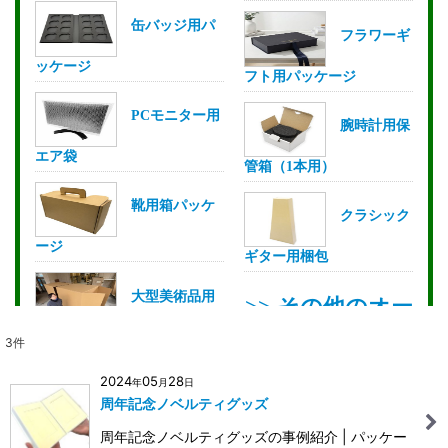
3
件
2024
05
28
年
月
日
周年記念ノベルティグッズ
周年記念ノベルティグッズの事例紹介 | パッケー