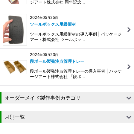
ジアート株式会社 周年記念…
2024
05
25
年
月
日
ツールボックス用緩衝材
ツールボックス用緩衝材の導入事例 | パッケージ
アート株式会社 ツールボッ…
2024
05
23
年
月
日
段ボール製発注点管理トレー
段ボール製発注点管理トレーの導入事例 | パッケ
ージアート株式会社 「段ボ…
オーダーメイド製作事例カテゴリ
■段ボール（箱）
月別一覧
■段ボール（箱以外）
2026年
■貼箱