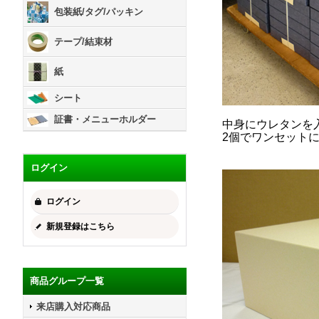
包装紙/タグ/パッキン
テープ/結束材
紙
シート
証書・メニューホルダー
中身にウレタンを
2個でワンセット
ログイン
ログイン
新規登録はこちら
商品グループ一覧
来店購入対応商品