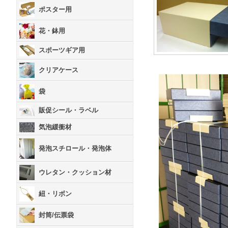
ポスター用
花・鉢用
スポーツギア用
クリアケース
袋
販促シール・ラベル
気泡緩衝材
発泡スチロール・発泡体
ウレタン・クッション材
紐・リボン
封筒/伝票袋