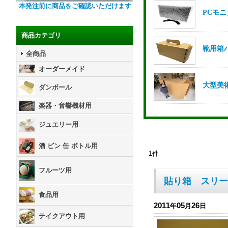
本発注前に商品をご確認いただけます
商品カテゴリ
全商品
オーダーメイド
ダンボール
楽器・音響機材用
ジュエリー用
酒 ビン 缶 ボトル用
1
件
フルーツ用
貼り箱 スリー
食品用
2011
05
26
年
月
日
テイクアウト用