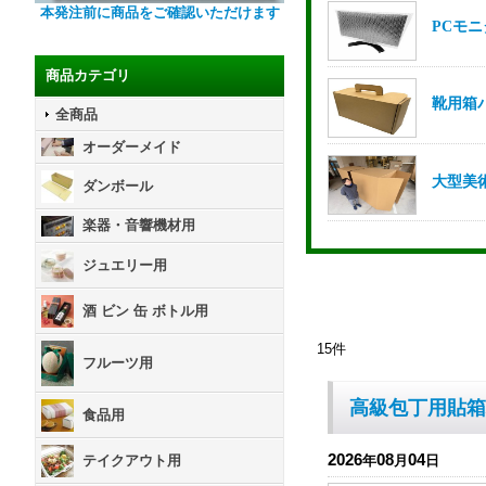
本発注前に商品をご確認いただけます
商品カテゴリ
全商品
オーダーメイド
ダンボール
楽器・音響機材用
ジュエリー用
酒 ビン 缶 ボトル用
15
件
フルーツ用
高級包丁用貼箱
食品用
2026
08
04
テイクアウト用
年
月
日