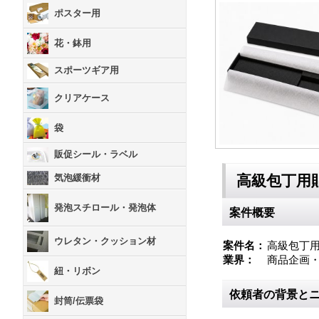
ポスター用
花・鉢用
スポーツギア用
クリアケース
袋
販促シール・ラベル
気泡緩衝材
高級包丁用
発泡スチロール・発泡体
案件概要
ウレタン・クッション材
案件名：
高級包丁
業界：
商品企画
紐・リボン
依頼者の背景と
封筒/伝票袋