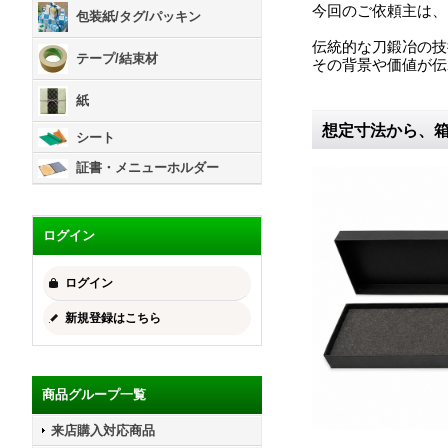
今回のご依頼主は、
包装紙/タグ/パッキン
伝統的な刀鍛冶の技
テープ/結束材
その背景や価値が伝
紙
想定寸法から、
シート
証書・メニューホルダー
ログイン
ログイン
新規登録はこちら
商品グループ一覧
来店購入対応商品