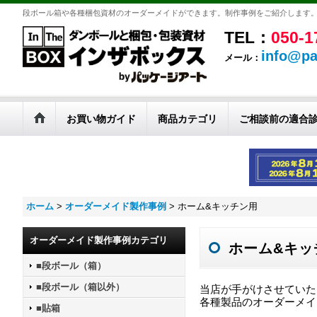
段ボール箱や各種梱包資材のオーダーメイドができます。制作事例をご紹介します
TEL：
050-1
info@pa
メール：
お買い物ガイド
商品カテゴリ
ご相談前の適合
ホーム
>
オーダーメイド製作事例
>
ホーム&キッチン用
オーダーメイド製作事例カテゴリ
ホーム&キッ
■段ボール（箱）
■段ボール（箱以外）
当店が手がけさせていた
各種製品のオーダーメイ
■貼箱