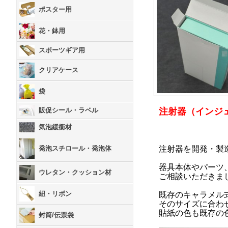
ポスター用
花・鉢用
スポーツギア用
クリアケース
袋
注射器（インジ
販促シール・ラベル
気泡緩衝材
注射器を開発・製
発泡スチロール・発泡体
器具本体やパーツ
ウレタン・クッション材
ご相談いただきま
紐・リボン
既存のキャラメル
そのサイズに合わ
貼紙の色も既存の
封筒/伝票袋