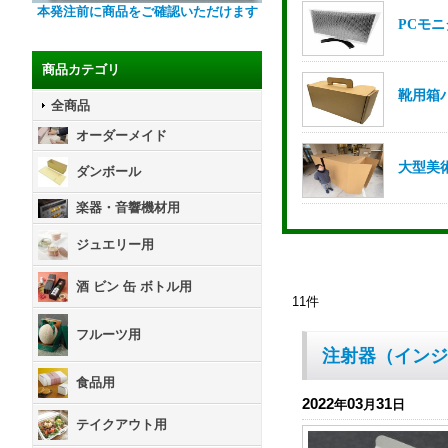
本発注前に商品をご確認いただけます
商品カテゴリ
全商品
オーダーメイド
ダンボール
楽器・音響機材用
ジュエリー用
酒 ビン 缶 ボトル用
11
件
フルーツ用
注射器（インジ
食品用
2022
03
31
年
月
日
テイクアウト用