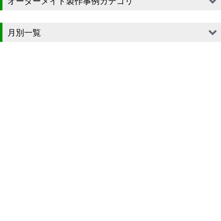
オーダーメイド製作事例カテゴリ
■段ボール（箱）
月別一覧
■段ボール（箱以外）
2026年
■貼箱
2025年
■組箱
2024年
■その他箱・ケース
2023年
■袋
2022年
■ウレタン・スポンジ
2021年
■気泡緩衝材・ミラーマット
2020年
■その他発泡材・緩衝材
2019年
■その他資材
2018年
楽器・音響機器用