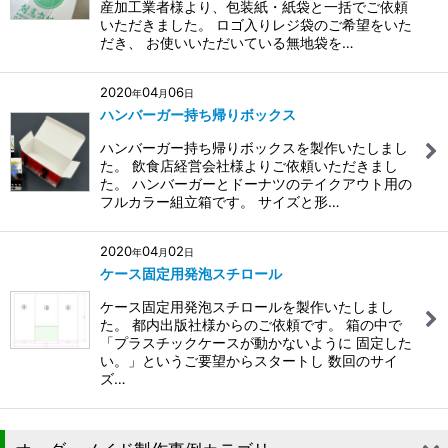
産加工業者様より、包装紙・紙袋と一括でご依頼
いただきました。 ロゴ入りレジ袋のご希望をいた
だき、 お使いいただいている無地袋を…
2020
04
06
年
月
日
ハンバーガー持ち帰りボックス
ハンバーガー持ち帰りボックスを製作いたしまし
た。 飲食店経営会社様よりご依頼いただきまし
た。 ハンバーガーとドーナツのテイクアウト用の
フルカラー組立箱です。 サイズと形…
2020
04
02
年
月
日
ケース固定用発泡スチロール
ケース固定用発泡スチロールを製作いたしまし
た。 都内出版社様からのご依頼です。 箱の中で
「プラスチックケースが動かないように 固定した
い。」というご要望からスタートし 数回のサイ
ズ…