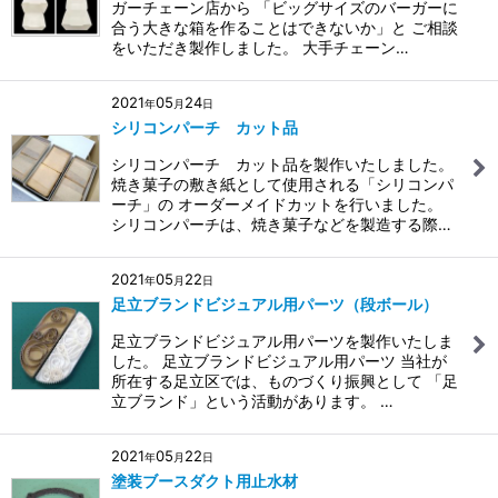
ガーチェーン店から 「ビッグサイズのバーガーに
合う大きな箱を作ることはできないか」と ご相談
をいただき製作しました。 大手チェーン…
2021
05
24
年
月
日
シリコンパーチ カット品
シリコンパーチ カット品を製作いたしました。
焼き菓子の敷き紙として使用される「シリコンパ
ーチ」の オーダーメイドカットを行いました。
シリコンパーチは、焼き菓子などを製造する際…
2021
05
22
年
月
日
足立ブランドビジュアル用パーツ（段ボール）
足立ブランドビジュアル用パーツを製作いたしま
した。 足立ブランドビジュアル用パーツ 当社が
所在する足立区では、ものづくり振興として 「足
立ブランド」という活動があります。 …
2021
05
22
年
月
日
塗装ブースダクト用止水材