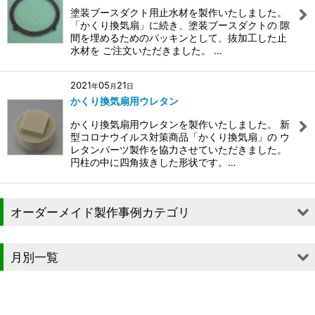
塗装ブースダクト用止水材を製作いたしました。
「かくり換気扇」に続き、塗装ブースダクトの 隙
間を埋めるためのパッキンとして、抜加工した止
水材を ご注文いただきました。 …
2021
05
21
年
月
日
かくり換気扇用ウレタン
かくり換気扇用ウレタンを製作いたしました。 新
型コロナウイルス対策商品「かくり換気扇」の ウ
レタンパーツ製作を協力させていただきました。
円柱の中に四角抜きした形状です。…
オーダーメイド製作事例カテゴリ
■段ボール（箱）
月別一覧
■段ボール（箱以外）
2026年
■貼箱
2025年